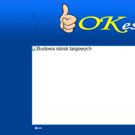
dynia
dministrowanie
ściami Gdynia i
ieżący nadzór nad
iczenia, organizację
ta obejmuje także
uchomościami Gdynia
potrzebny jest
ieruchomości Sopot
nia, Progreen-Adm
w codziennym
dla tych
←