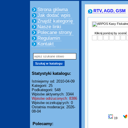
Strona główna
RTV, AGD, GSM
Jak dodać wpis
Znajdź kategorię
Nasze linki
Polecane strony
Kliknij poniżej by ocenić
Regulamin
Kontakt
Statystyki katalogu:
Istniejemy od: 2010-04-09
Kategorii: 25
Podkategorii: 548
Wpisów aktywnych: 3344
Wpisów odrzuconych: 8386
Wpisów oczekujących: 0
Ostatnia moderacja: 2026-
08-04
19
Polecamy: