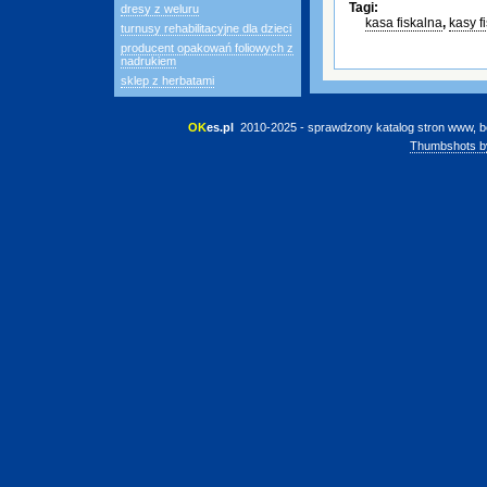
Tagi:
dresy z weluru
kasa fiskalna
,
kasy f
turnusy rehabilitacyjne dla dzieci
producent opakowań foliowych z
nadrukiem
sklep z herbatami
OK
es.pl
 2010-2025 - sprawdzony katalog stron www, b
Thumbshots b