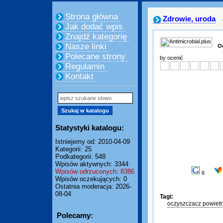
Strona główna
Zdrowie, uroda
Jak dodać wpis
Znajdź kategorię
Nasze linki
O
Polecane strony
by ocenić
Regulamin
Kontakt
Statystyki katalogu:
Istniejemy od: 2010-04-09
Kategorii: 25
Podkategorii: 548
Wpisów aktywnych: 3344
Wpisów odrzuconych: 8386
6
Wpisów oczekujących: 0
Ostatnia moderacja: 2026-
08-04
Tagi:
oczyszczacz powietr
Polecamy: