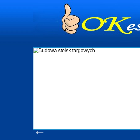
dynia
dministrowanie
ściami Gdynia i
ieżący nadzór nad
iczenia, organizację
ta obejmuje także
uchomościami Gdynia
potrzebny jest
ieruchomości Sopot
nia, Progreen-Adm
w codziennym
dla tych
←