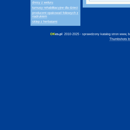
dresy z weluru
turnusy rehabilitacyjne dla dzieci
producent opakowań foliowych z
nadrukiem
sklep z herbatami
OK
es.pl
 2010-2025 - sprawdzony katalog stron www, b
Thumbshots b