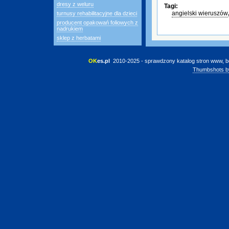
dresy z weluru
Tagi:
angielski wieruszów
turnusy rehabilitacyjne dla dzieci
producent opakowań foliowych z
nadrukiem
sklep z herbatami
OK
es.pl
 2010-2025 - sprawdzony katalog stron www, b
Thumbshots b