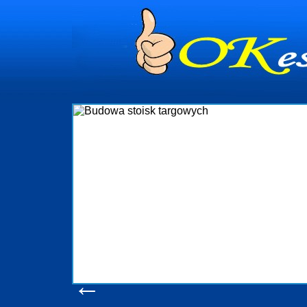
dynia
dministrowanie
ściami Gdynia i
ieżący nadzór nad
iczenia, organizację
ta obejmuje także
uchomościami Gdynia
potrzebny jest
ieruchomości Sopot
nia, Progreen-Adm
w codziennym
dla tych
←