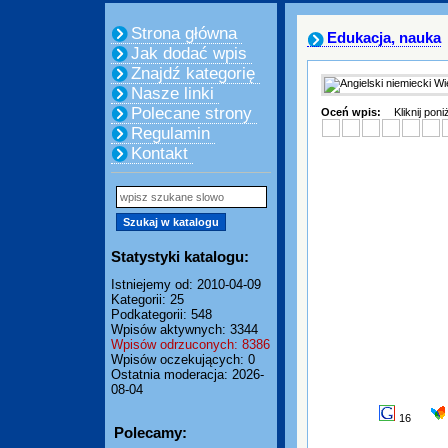
Strona główna
Edukacja, nauka
Jak dodać wpis
Znajdź kategorię
Nasze linki
Polecane strony
Oceń wpis:
Kliknij pon
Regulamin
Kontakt
Statystyki katalogu:
Istniejemy od: 2010-04-09
Kategorii: 25
Podkategorii: 548
Wpisów aktywnych: 3344
Wpisów odrzuconych: 8386
Wpisów oczekujących: 0
Ostatnia moderacja: 2026-
08-04
16
Polecamy: