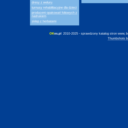
dresy z weluru
turnusy rehabilitacyjne dla dzieci
producent opakowań foliowych z
nadrukiem
sklep z herbatami
OK
es.pl
 2010-2025 - sprawdzony katalog stron www, b
Thumbshots b