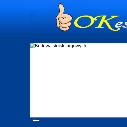
dynia
dministrowanie
ściami Gdynia i
ieżący nadzór nad
iczenia, organizację
ta obejmuje także
uchomościami Gdynia
potrzebny jest
ieruchomości Sopot
nia, Progreen-Adm
w codziennym
dla tych
←