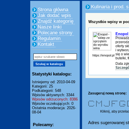
Kulinaria i prod.
Strona główna
Jak dodać wpis
Znajdź kategorię
Wszystkie wpisy w pod
Nasze linki
Polecane strony
Enopol 
Regulamin
Prowadze
przerodz
Kontakt
oferty s
i wytwor
się o wi
https://enopol.pl
butelki, f
Data zgł
Szczegó
Statystyki katalogu:
Istniejemy od: 2010-04-09
Kategorii: 25
Podkategorii: 548
Zasugeruj nową stronę:
Wpisów aktywnych: 3344
Wpisów odrzuconych: 8386
***** * * * ******* ***** **
* * ** ** * * * * *
Wpisów oczekujących: 0
* * * * * * * * *
* * * * * **** * *
* * * * * * *** *
* * * * * * * * * *
***** * * ***** * ***** ****
Ostatnia moderacja: 2026-
Kliknij, aby przeł
08-04
Adres sugerowanej st
Polecamy: