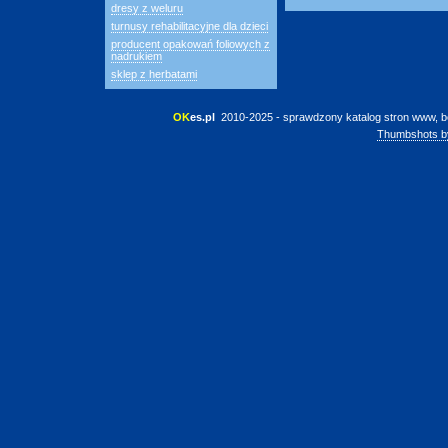
dresy z weluru
turnusy rehabilitacyjne dla dzieci
producent opakowań foliowych z
nadrukiem
sklep z herbatami
OK
es.pl
 2010-2025 - sprawdzony katalog stron www, b
Thumbshots b