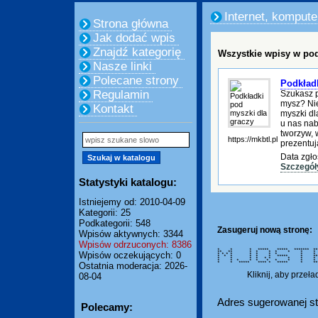
Internet, kompute
Strona główna
Jak dodać wpis
Znajdź kategorię
Wszystkie wpisy w pod
Nasze linki
Polecane strony
Podkład
Regulamin
Szukasz 
mysz? Nie
Kontakt
myszki dl
u nas nab
tworzyw, 
https://mkbtl.pl
prezentuj
Data zgło
Szczegół
Statystyki katalogu:
Istniejemy od: 2010-04-09
Kategorii: 25
Podkategorii: 548
Zasugeruj nową stronę:
Wpisów aktywnych: 3344
Wpisów odrzuconych: 8386
* * * ***** ***** ******* **
** ** * * * * * * 
Wpisów oczekujących: 0
* * * * * * * * * *
* * * * * * ***** * **
* * * * * * * * *
* * * * * * * * * 
* * ***** **** * ***** * ***
Ostatnia moderacja: 2026-
Kliknij, aby przeł
08-04
Adres sugerowanej st
Polecamy: