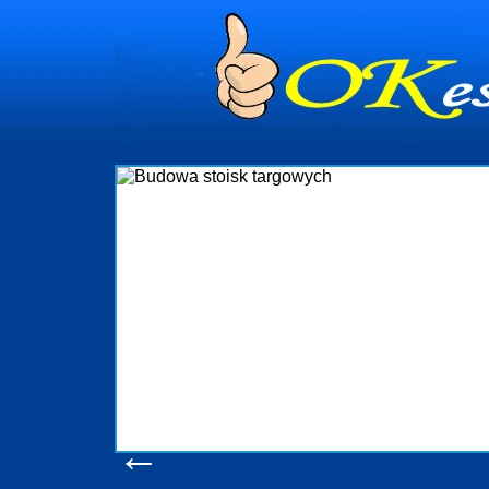
dynia
dministrowanie
ściami Gdynia i
ieżący nadzór nad
iczenia, organizację
ta obejmuje także
uchomościami Gdynia
potrzebny jest
ieruchomości Sopot
nia, Progreen-Adm
w codziennym
dla tych
←