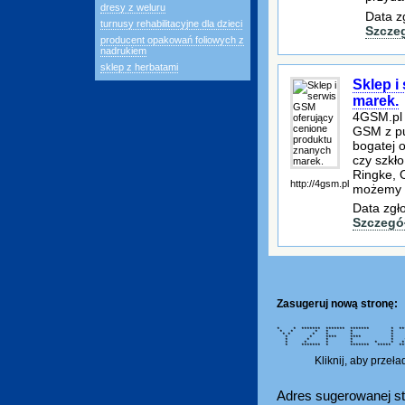
dresy z weluru
Data z
turnusy rehabilitacyjne dla dzieci
Szcze
producent opakowań foliowych z
nadrukiem
sklep z herbatami
Sklep i
marek.
4GSM.pl 
GSM z pu
bogatej 
czy szkł
Ringke, O
http://4gsm.pl
możemy 
Data zgł
Szczegó
Zasugeruj nową stronę:
* * ******* ******* ******* * **
* * * * * * *
* * * * * * *
* * **** **** 
* * * * * *
* * * * * * *
* ******* * ******* *****
Kliknij, aby przeł
Adres sugerowanej st