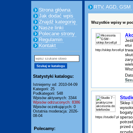
RTV, AGD, GSM
Strona główna
Jak dodać wpis
Znajdź kategorię
Wszystkie wpisy w pod
Nasze linki
Polecane strony
Akc
Regulamin
Jeśl
etui
Kontakt
trwa
http://sklep.forcell.pl
skut
zar
wiel
Wszy
Data
Statystyki katalogu:
Szc
Istniejemy od: 2010-04-09
Kategorii: 25
Podkategorii: 548
Studi
Wpisów aktywnych: 3344
Wpisów odrzuconych: 8386
Sklep 
Wpisów oczekujących: 0
wysoki
Ostatnia moderacja: 2026-
bogaty
08-04
sperso
https://studio7.pl
potrze
przed 
Polecamy:
przyda