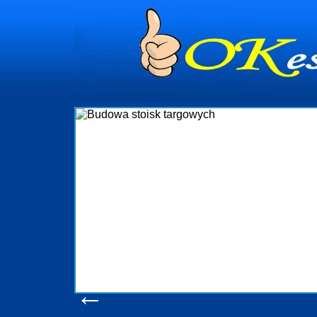
dynia
dministrowanie
ściami Gdynia i
ieżący nadzór nad
iczenia, organizację
ta obejmuje także
uchomościami Gdynia
potrzebny jest
ieruchomości Sopot
nia, Progreen-Adm
w codziennym
dla tych
←