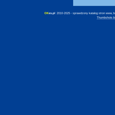
OK
es.pl
 2010-2025 - sprawdzony katalog stron www, b
Thumbshots b