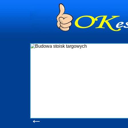
dynia
dministrowanie
ściami Gdynia i
ieżący nadzór nad
iczenia, organizację
ta obejmuje także
uchomościami Gdynia
potrzebny jest
ieruchomości Sopot
nia, Progreen-Adm
w codziennym
dla tych
←