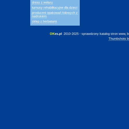
dresy z weluru
turnusy rehabilitacyjne dla dzieci
producent opakowań foliowych z
nadrukiem
sklep z herbatami
OK
es.pl
 2010-2025 - sprawdzony katalog stron www, b
Thumbshots b