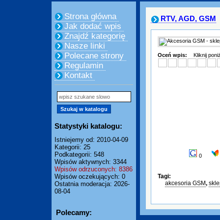
Strona główna
RTV, AGD, GSM
Jak dodać wpis
Znajdź kategorię
Nasze linki
Polecane strony
Oceń wpis:
Kliknij pon
Regulamin
Kontakt
Statystyki katalogu:
Istniejemy od: 2010-04-09
Kategorii: 25
Podkategorii: 548
0
Wpisów aktywnych: 3344
Wpisów odrzuconych: 8386
Wpisów oczekujących: 0
Tagi:
akcesoria GSM
,
skl
Ostatnia moderacja: 2026-
08-04
Polecamy: