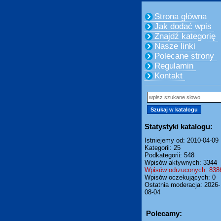
Strona główna
Jak dodać wpis
Znajdź kategorię
Nasze linki
Polecane strony
Regulamin
Kontakt
Statystyki katalogu:
Istniejemy od: 2010-04-09
Kategorii: 25
Podkategorii: 548
Wpisów aktywnych: 3344
Wpisów odrzuconych: 838
Wpisów oczekujących: 0
Ostatnia moderacja: 2026-
08-04
Polecamy: