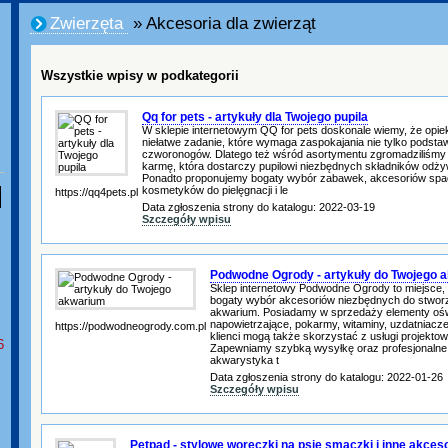
Zwierzęta
» Akcesoria dla zwierząt
Wszystkie wpisy w podkategorii
Qq for pets - artykuły dla Twojego pupila
W sklepie internetowym QQ for pets doskonale wiemy, że opie
niełatwe zadanie, które wymaga zaspokajania nie tylko podst
czworonogów. Dlatego też wśród asortymentu zgromadziliśm
karmę, która dostarczy pupilowi niezbędnych składników odży
Ponadto proponujemy bogaty wybór zabawek, akcesoriów spa
kosmetyków do pielęgnacji i le
https://qq4pets.pl
Data zgłoszenia strony do katalogu: 2022-03-19
Szczegóły wpisu
Podwodne Ogrody - artykuły do Twojego 
Sklep internetowy Podwodne Ogrody to miejsce,
bogaty wybór akcesoriów niezbędnych do stworz
akwarium. Posiadamy w sprzedaży elementy oświet
napowietrzające, pokarmy, witaminy, uzdatniacze
https://podwodneogrody.com.pl
klienci mogą także skorzystać z usługi projekto
6
Zapewniamy szybką wysyłkę oraz profesjonalne 
akwarystyka t
Data zgłoszenia strony do katalogu: 2022-01-26
Szczegóły wpisu
Petpad - stylowe woreczki na psie smaczki i inne akces