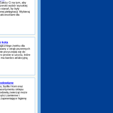
Zależy Ci na tym, aby
szeroki wybór wysokiej
 starań, by były
nej pielęgnacji. Wybieraj
akcesoriami dla
o kota
gicznego żwirku dla
kowany z otrąb pszennych
ie przyczepia się do
dzo proste w użyciu, które
ek ma bardzo atrakcyjną
hodowlane
, bydła i koni oraz
asortymentu sklepu
 hodowlą zwierząt może
zęści zamienne i
 zapewniające higienę