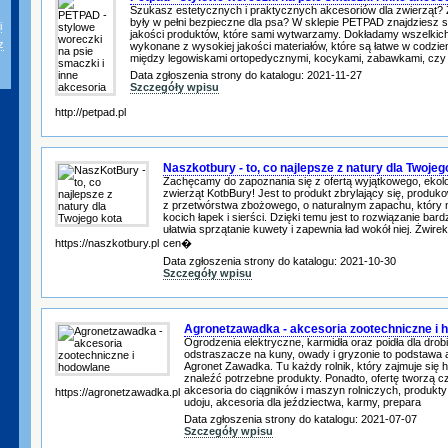
Szukasz estetycznych i praktycznych akcesoriów dla zwierząt? 
były w pełni bezpieczne dla psa? W sklepie PETPAD znajdziesz 
i
jakości produktów, które sami wytwarzamy. Dokładamy wszelkich
z
wykonane z wysokiej jakości materiałów, które są łatwe w codzien
między legowiskami ortopedycznymi, kocykami, zabawkami, czy 
Data zgłoszenia strony do katalogu: 2021-11-27
Szczegóły wpisu
http://petpad.pl
Naszkotbury - to, co najlepsze z natury dla Twojeg
Zachęcamy do zapoznania się z ofertą wyjątkowego, ekolo
zwierząt KotbBury! Jest to produkt zbrylający się, produ
z przetwórstwa zbożowego, o naturalnym zapachu, który n
kocich łapek i sierści. Dzięki temu jest to rozwiązanie bar
ułatwia sprzątanie kuwety i zapewnia ład wokół niej. Żwir
https://naszkotbury.pl
cen�
Data zgłoszenia strony do katalogu: 2021-10-30
Szczegóły wpisu
Agronetzawadka - akcesoria zootechniczne i 
Ogrodzenia elektryczne, karmidła oraz poidła dla drobiu
odstraszacze na kuny, owady i gryzonie to podstawa 
Agronet Zawadka. Tu każdy rolnik, który zajmuje się
znaleźć potrzebne produkty. Ponadto, ofertę tworzą c
akcesoria do ciągników i maszyn rolniczych, produkty
https://agronetzawadka.pl
udoju, akcesoria dla jeździectwa, karmy, prepara
Data zgłoszenia strony do katalogu: 2021-07-07
Szczegóły wpisu