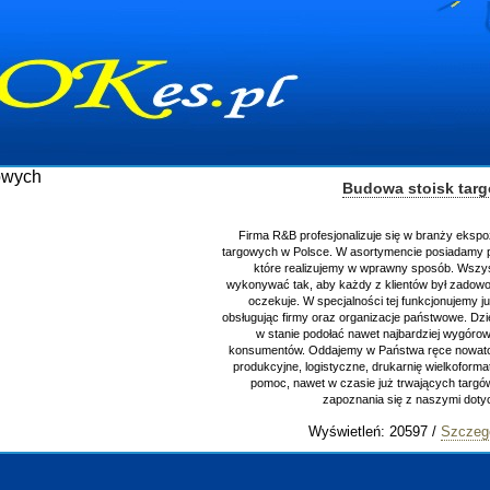
Budowa stoisk tar
Firma R&B profesjonalizuje się w branży ekspo
targowych w Polsce. W asortymencie posiadamy p
które realizujemy w wprawny sposób. Wszys
wykonywać tak, aby każdy z klientów był zadowo
oczekuje. W specjalności tej funkcjonujemy j
obsługując firmy oraz organizacje państwowe. Dzi
w stanie podołać nawet najbardziej wygór
konsumentów. Oddajemy w Państwa ręce nowator
produkcyjne, logistyczne, drukarnię wielkoform
pomoc, nawet w czasie już trwających targ
zapoznania się z naszymi do
Wyświetleń: 20597 /
Szczeg