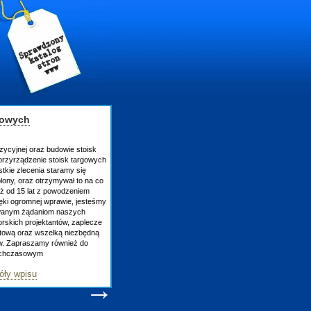
gowych
zycyjnej oraz budowie stoisk
rzyrządzenie stoisk targowych
tkie zlecenia staramy się
lony, oraz otrzymywał to na co
uż od 15 lat z powodzeniem
ęki ogromnej wprawie, jesteśmy
owanym żądaniom naszych
skich projektantów, zaplecze
atową oraz wszelką niezbędną
ów. Zapraszamy również do
tychczasowym
óły wpisu
→