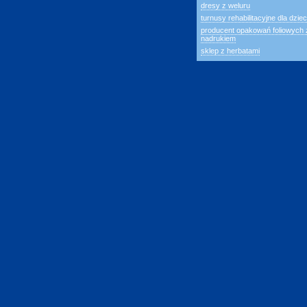
dresy z weluru
turnusy rehabilitacyjne dla dziec
producent opakowań foliowych 
nadrukiem
sklep z herbatami