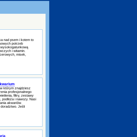
ka nad psem i kotem to
awowych potrzeb
y wysokogatunkową
wczych i witamin.
cerowych, misek,
akwarium
 w którym znajdziesz
enia profesjonalnego
lenia, filtry, zestawy
, podłoża i nawozy. Nasi
wania akwariów.
doradztwo. Jeśli
oria