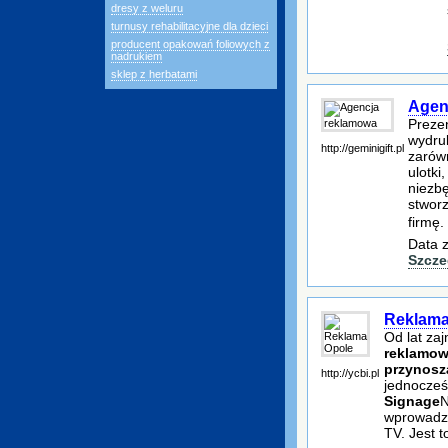
dresy z weluru
turnusy rehabilitacyjne dla dzieci
producent opakowań foliowych z
nadrukiem
sklep z herbatami
Agen
Preze
wydru
http://geminigift.pl
zarów
ulotki
niezb
stworz
firmę
Data z
Szcze
Reklama
Od lat za
reklamowe
przynosz
http://ycbi.pl
jednocześ
Signage
N
wprowadzi
TV. Jest t