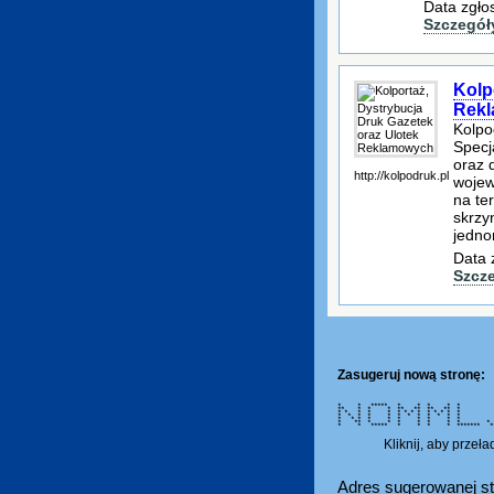
Data zgło
Szczegół
Kolp
Rek
Kolpo
Specj
oraz 
http://kolpodruk.pl
wojew
na te
skrzy
jedno
Data 
Szcz
Zasugeruj nową stronę:
* * ***** * * * * * * *
** * * * ** ** ** *
* * * * * * * * * * * *
* * * * * * * * * * 
* * * * * * * * * *
* ** * * * * * * *
* * ***** * * * * ******* ****
Kliknij, aby przeł
Adres sugerowanej st