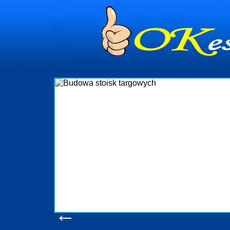
dynia
dministrowanie
ściami Gdynia i
ieżący nadzór nad
iczenia, organizację
ta obejmuje także
uchomościami Gdynia
potrzebny jest
ieruchomości Sopot
nia, Progreen-Adm
w codziennym
dla tych
←