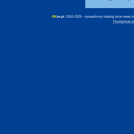
OK
es.pl
 2010-2025 - sprawdzony katalog stron www, b
Thumbshots b