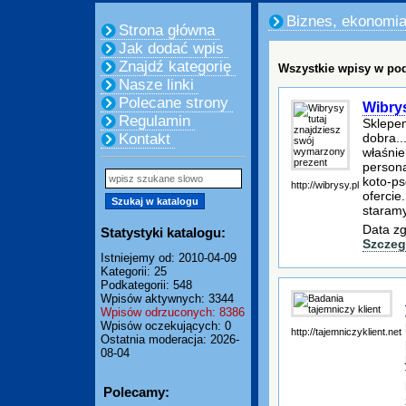
Biznes, ekonomi
Strona główna
Jak dodać wpis
Znajdź kategorię
Wszystkie wpisy w pod
Nasze linki
Polecane strony
Wibrys
Regulamin
Sklepe
dobra..
Kontakt
właśnie
persona
koto-ps
http://wibrysy.pl
ofercie
staramy
Data zg
Statystyki katalogu:
Szczeg
Istniejemy od: 2010-04-09
Kategorii: 25
Podkategorii: 548
Wpisów aktywnych: 3344
Wpisów odrzuconych: 8386
Wpisów oczekujących: 0
http://tajemniczyklient.net
Ostatnia moderacja: 2026-
08-04
Polecamy: