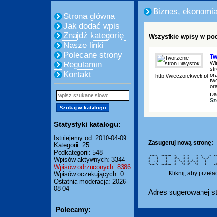
Biznes, ekonomi
Strona główna
Jak dodać wpis
Znajdź kategorię
Wszystkie wpisy w pod
Nasze linki
Polecane strony
Tw
Wi
Regulamin
str
Kontakt
or
http://wieczorekweb.pl
two
or
Da
Sz
Statystyki katalogu:
Istniejemy od: 2010-04-09
Zasugeruj nową stronę:
Kategorii: 25
Podkategorii: 548
***** ******* * * * * * * **
Wpisów aktywnych: 3344
* * * ** * * * * * 
* * * * * * * * * * 
* * * * * * * * * * 
* * * * * * * * * * * *
* * * * ** ** ** * 
Wpisów odrzuconych: 8386
**** * ******* * * * * * ***
Kliknij, aby przeł
Wpisów oczekujących: 0
Ostatnia moderacja: 2026-
08-04
Adres sugerowanej st
Polecamy: