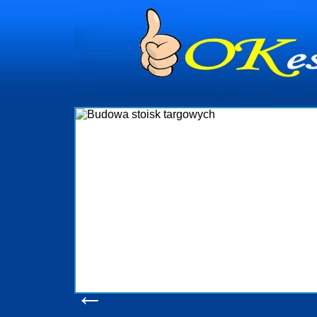
dynia
dministrowanie
ściami Gdynia i
ieżący nadzór nad
iczenia, organizację
ta obejmuje także
uchomościami Gdynia
potrzebny jest
ieruchomości Sopot
nia, Progreen-Adm
w codziennym
dla tych
←