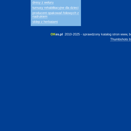
dresy z weluru
turnusy rehabilitacyjne dla dzieci
producent opakowań foliowych z
nadrukiem
sklep z herbatami
OK
es.pl
 2010-2025 - sprawdzony katalog stron www, b
Thumbshots b