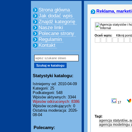
Strona główna
Reklama, market
Jak dodać wpis
Znajdź kategorię
Nasze linki
Polecane strony
Oceń wpis:
Kliknij pon
Regulamin
Kontakt
Statystyki katalogu:
Istniejemy od: 2010-04-09
Kategorii: 25
Podkategorii: 548
Wpisów aktywnych: 3344
Wpisów odrzuconych: 8386
17
Wpisów oczekujących: 0
Ostatnia moderacja: 2026-
08-04
Tagi:
agencja statystów
,
a
agencja modelingu 
Polecamy: