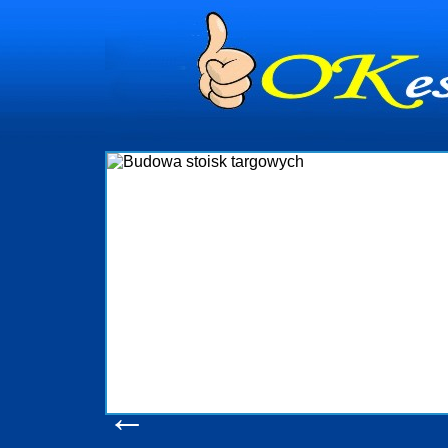
dynia
dministrowanie
ściami Gdynia i
ieżący nadzór nad
iczenia, organizację
ta obejmuje także
uchomościami Gdynia
potrzebny jest
ieruchomości Sopot
nia, Progreen-Adm
w codziennym
dla tych
←