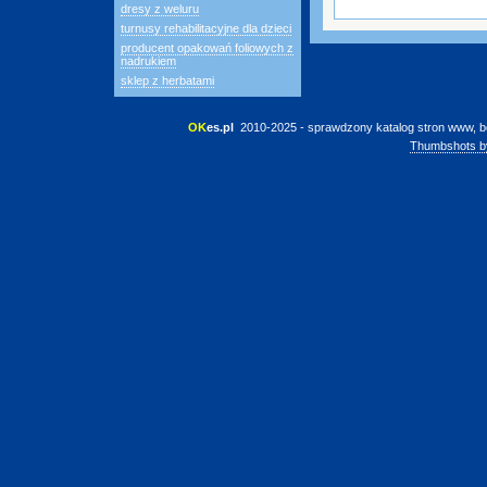
dresy z weluru
turnusy rehabilitacyjne dla dzieci
producent opakowań foliowych z
nadrukiem
sklep z herbatami
OK
es.pl
 2010-2025 - sprawdzony katalog stron www, b
Thumbshots b