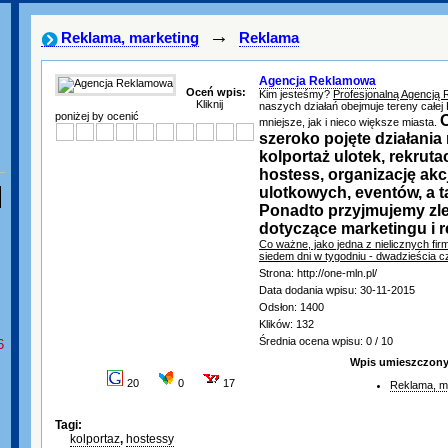
→
Reklama, marketing
Reklama
Agencja Reklamowa
Oceń wpis:
Kim jesteśmy?
Profesjonalną Agencją
Kliknij
naszych działań obejmuje tereny całej 
poniżej by ocenić
mniejsze, jak i nieco większe miasta.
szeroko pojęte działani
kolportaż ulotek, rekruta
hostess, organizację akc
ulotkowych, eventów, a t
Ponadto przyjmujemy zle
dotyczące marketingu i r
Co ważne, jako jedna z nielicznych fir
siedem dni w tygodniu - dwadzieścia c
Strona: http://one-mln.pl/
Data dodania wpisu: 30-11-2015
Odsłon: 1400
Klików: 132
Średnia ocena wpisu: 0 / 10
6
Wpis umieszczony 
20
0
17
Reklama, m
Tagi:
kolportaz
,
hostessy