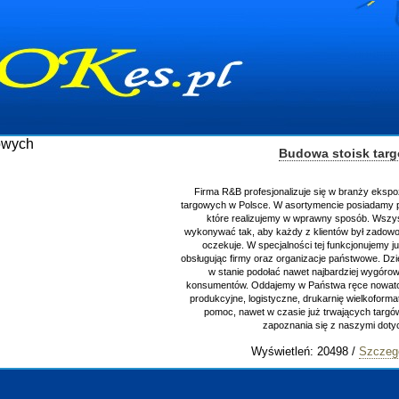
Budowa stoisk tar
Firma R&B profesjonalizuje się w branży ekspo
targowych w Polsce. W asortymencie posiadamy p
które realizujemy w wprawny sposób. Wszys
wykonywać tak, aby każdy z klientów był zadowo
oczekuje. W specjalności tej funkcjonujemy j
obsługując firmy oraz organizacje państwowe. Dzi
w stanie podołać nawet najbardziej wygór
konsumentów. Oddajemy w Państwa ręce nowator
produkcyjne, logistyczne, drukarnię wielkoform
pomoc, nawet w czasie już trwających targ
zapoznania się z naszymi do
Wyświetleń: 20498 /
Szczeg