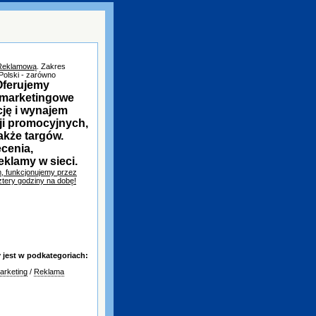
 Reklamową
. Zakres
Polski - zarówno
Oferujemy
a marketingowe
cję i wynajem
ji promocyjnych,
akże targów.
cenia,
eklamy w sieci.
m, funkcjonujemy przez
ztery godziny na dobę!
jest w podkategoriach:
arketing
/
Reklama