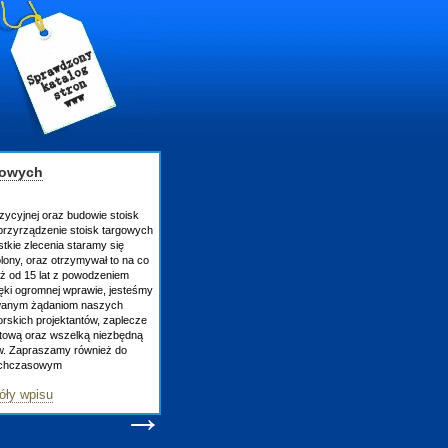
gowych
zycyjnej oraz budowie stoisk
rzyrządzenie stoisk targowych
tkie zlecenia staramy się
lony, oraz otrzymywał to na co
uż od 15 lat z powodzeniem
ęki ogromnej wprawie, jesteśmy
owanym żądaniom naszych
skich projektantów, zaplecze
atową oraz wszelką niezbędną
ów. Zapraszamy również do
tychczasowym
óły wpisu
→