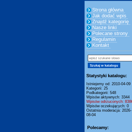
Strona główna
Jak dodać wpis
Znajdź kategorię
Nasze linki
Polecane strony
Regulamin
Kontakt
Statystyki katalogu:
Istniejemy od: 2010-04-09
Kategorii: 25
Podkategorii: 548
Wpisów aktywnych: 3344
Wpisów odrzuconych: 838
Wpisów oczekujących: 0
Ostatnia moderacja: 2026-
08-04
Polecamy: