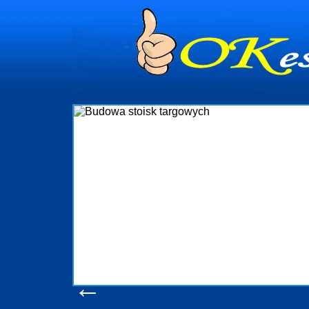
dynia
dministrowanie
ściami Gdynia i
ieżący nadzór nad
iczenia, organizację
ta obejmuje także
uchomościami Gdynia
potrzebny jest
ieruchomości Sopot
nia, Progreen-Adm
w codziennym
dla tych
←