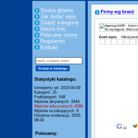
Strona główna
Firmy wg branż
Jak dodać wpis
Znajdź kategorię
Nasze linki
Polecane strony
Oceń wpis:
Kliknij pon
Regulamin
Kontakt
Statystyki katalogu:
Istniejemy od: 2010-04-09
Kategorii: 25
Podkategorii: 548
Wpisów aktywnych: 3344
Wpisów odrzuconych: 8386
Wpisów oczekujących: 0
Ostatnia moderacja: 2026-
08-04
12
Polecamy: