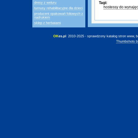
dresy z weluru
Tagi:
hostessy do wynajęc
turnusy rehabilitacyjne dla dzieci
producent opakowań foliowych z
nadrukiem
sklep z herbatami
OK
es.pl
 2010-2025 - sprawdzony katalog stron www, b
Thumbshots b