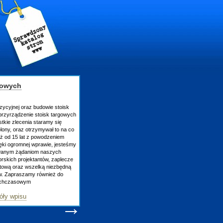
gowych
zycyjnej oraz budowie stoisk
rzyrządzenie stoisk targowych
tkie zlecenia staramy się
lony, oraz otrzymywał to na co
uż od 15 lat z powodzeniem
ęki ogromnej wprawie, jesteśmy
owanym żądaniom naszych
skich projektantów, zaplecze
atową oraz wszelką niezbędną
ów. Zapraszamy również do
tychczasowym
óły wpisu
→