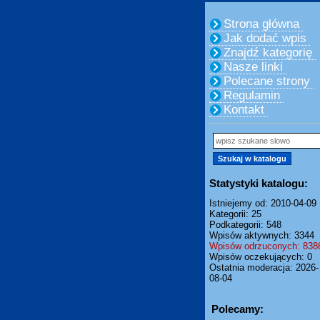
Strona główna
Jak dodać wpis
Znajdź kategorię
Nasze linki
Polecane strony
Regulamin
Kontakt
Statystyki katalogu:
Istniejemy od: 2010-04-09
Kategorii: 25
Podkategorii: 548
Wpisów aktywnych: 3344
Wpisów odrzuconych: 838
Wpisów oczekujących: 0
Ostatnia moderacja: 2026-
08-04
Polecamy: