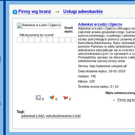
→
Firmy wg branż
Usługi adwokackie
Adwokat w Łodzi i Zgierzu
Oceń
Adwokat w Łodzi i Zgierzu oferujący 
wpis:
zakresie prawa gospodarczego, karne
Kliknij poniżej by ocenić
wykroczeniowego, cywilnego i admini
osoby potrzebujące pomocy prawnej d
Kancelaria Adwokacką. Nasz doświad
pomoże Państwu w wielu dziedzinach 
adwokacka specjalizuje się w szerok
odszkodowawczych i w sprawach o za
Prowadzimy sprawy na obszarze całej
odwiedzenia naszej strony www.
Strona: http://adwokat-sekpiotr.pl/
Data dodania wpisu: 19-01-2019
Odsłon: 745
Klików: 103
Średnia ocena wpisu: 0 / 10
Wpis umieszczony 
9
0
0
Firmy wg b
6
Tagi:
adwokat Łódź
,
odszkodowania Łódź