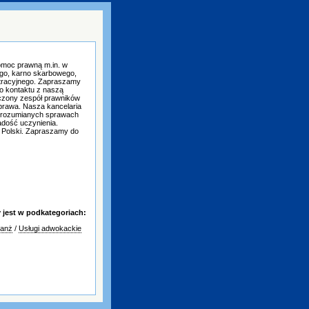
pomoc prawną m.in. w
go, karno skarbowego,
stracyjnego. Zapraszamy
o kontaktu z naszą
czony zespół prawników
prawa. Nasza kancelaria
o rozumianych sprawach
dość uczynienia.
 Polski. Zapraszamy do
jest w podkategoriach:
ranż
/
Usługi adwokackie