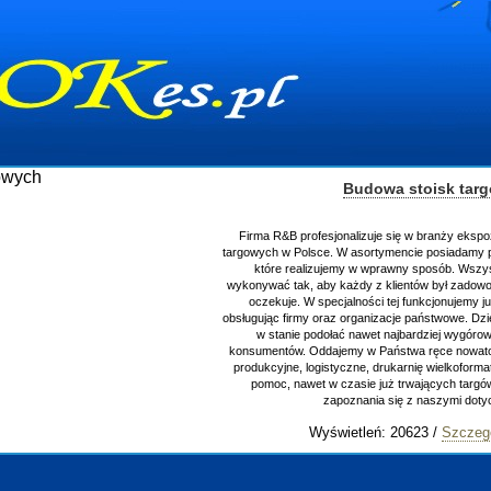
Budowa stoisk tar
Firma R&B profesjonalizuje się w branży ekspo
targowych w Polsce. W asortymencie posiadamy p
które realizujemy w wprawny sposób. Wszys
wykonywać tak, aby każdy z klientów był zadowo
oczekuje. W specjalności tej funkcjonujemy j
obsługując firmy oraz organizacje państwowe. Dzi
w stanie podołać nawet najbardziej wygór
konsumentów. Oddajemy w Państwa ręce nowator
produkcyjne, logistyczne, drukarnię wielkoform
pomoc, nawet w czasie już trwających targ
zapoznania się z naszymi do
Wyświetleń: 20623 /
Szczeg