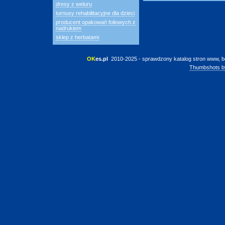
dresy z weluru
turnusy rehabilitacyjne dla dzieci
producent opakowań foliowych z
nadrukiem
sklep z herbatami
OK
es.pl
 2010-2025 - sprawdzony katalog stron www, b
Thumbshots b