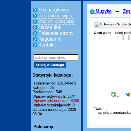
Strona główna
→
Muzyka
Zes
Jak dodać wpis
Znajdź kategorię
Nasze linki
Polecane strony
Oceń wpis:
Kliknij pon
Regulamin
Kontakt
Statystyki katalogu:
Istniejemy od: 2010-04-09
Kategorii: 25
Podkategorii: 548
Wpisów aktywnych: 3344
26
Wpisów odrzuconych: 8386
Wpisów oczekujących: 0
Tagi:
Ostatnia moderacja: 2026-
schola gregoriańska
08-04
Polecamy: