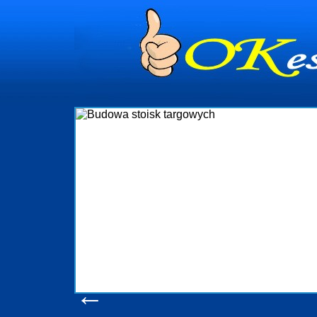
dynia
dministrowanie
ściami Gdynia i
ieżący nadzór nad
iczenia, organizację
ta obejmuje także
uchomościami Gdynia
potrzebny jest
ieruchomości Sopot
nia, Progreen-Adm
w codziennym
dla tych
←