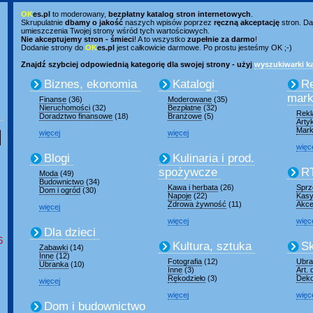
OK
es.pl
to moderowany,
bezpłatny katalog stron internetowych
.
Skrupulatnie
dbamy o jakość
naszych wpisów poprzez
ręczną akceptację
stron. Da
umieszczenia Twojej strony wśród tych wartościowych.
Nie akceptujemy stron - śmieci
! A to wszystko
zupełnie za darmo
!
Dodanie strony do
OK
es.pl
jest całkowicie darmowe. Po prostu jesteśmy OK ;-)
Znajdź szybciej odpowiednią kategorię dla swojej strony - użyj
wyszukiwarki ka
Biznes, ekonomia
Katalogi
R
mark
Finanse
(36)
Moderowane
(35)
Nieruchomości
(32)
Bezpłatne
(32)
Rek
Doradztwo finansowe
(18)
Branżowe
(5)
Arty
Mark
więcej
więcej
więc
Blogi
Kulinaria i prod.
spożywcze
R
Moda
(49)
Budownictwo
(34)
Kawa i herbata
(26)
Sprz
Dom i ogród
(30)
Napoje
(22)
Kasy
Zdrowa żywność
(11)
Akce
więcej
więcej
więc
Dla dzieci
6
Kultura, sztuka
Sk
Zabawki
(14)
Inne
(12)
Fotografia
(12)
Ubran
Ubranka
(10)
Inne
(3)
Art.
Rękodzieło
(3)
Deko
więcej
więcej
więc
Dom i budownictwo