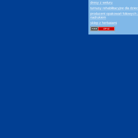
dresy z weluru
turnusy rehabilitacyjne dla dziec
producent opakowań foliowych 
nadrukiem
sklep z herbatami