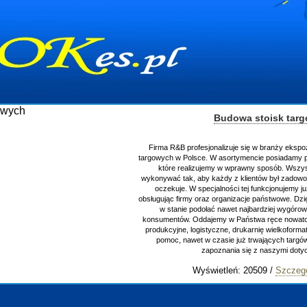
stoisk targowych
 w branży ekspozycyjnej oraz budowie stoisk
cie posiadamy przyrządzenie stoisk targowych
y sposób. Wszystkie zlecenia staramy się
ntów był zadowolony, oraz otrzymywał to na co
 funkcjonujemy już od 15 lat z powodzeniem
e państwowe. Dzięki ogromnej wprawie, jesteśmy
jbardziej wygórowanym żądaniom naszych
wa ręce nowatorskich projektantów, zaplecze
arnię wielkoformatową oraz wszelką niezbędną
trwających targów. Zapraszamy również do
ę z naszymi dotychczasowym
0509 /
Szczegóły wpisu