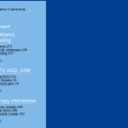
jemy Ci gwarancję
tegorii
.
eklama,
eting
lama
(27)
kuły reklamowe
(18)
eting
(17)
ej
TV, AGD, GSM
ęt AGD
(21)
 fiskalne
(5)
soria gsm
(4)
ej
lepy internetowe
ia i dodatki
(44)
 do domu
(38)
racje i meble
(31)
ej