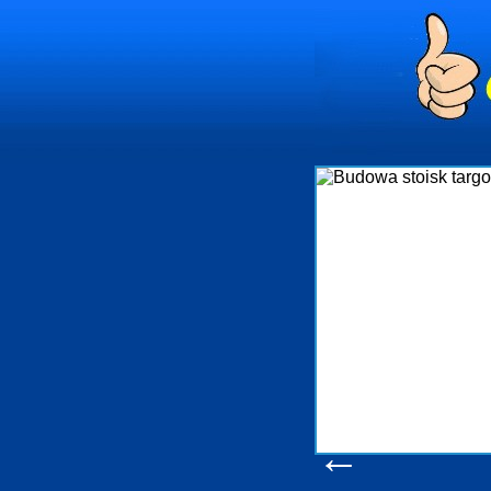
Budowa 
Firma R&B profesjonalizuje się
targowych w Polsce. W asortymen
które realizujemy w wprawn
wykonywać tak, aby każdy z klie
oczekuje. W specjalności tej
obsługując firmy oraz organizacj
w stanie podołać nawet na
konsumentów. Oddajemy w Państ
produkcyjne, logistyczne, druk
pomoc, nawet w czasie już 
zapoznania si
Wyświetleń: 2
←