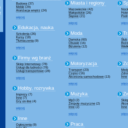
Miasta i regiony
Sp
Budowa
(37)
Meble
(29)
i
Mazowieckie
(42)
Nocl
Aranżacja wnętrz
(24)
z
Małopolskie
(26)
Hote
Śląskie
(21)
Podr
więcej
więcej
więc
Edukacja, nauka
Moda
Tr
Szkolenia
(26)
Kursy
(18)
Damska
(60)
Ślub
Tłumaczenia
(9)
Obuwie
(16)
Boże
Biżuteria
(12)
Wiel
więcej
więcej
więc
Firmy wg branż
Motoryzacja
Zd
Sklep Internetowy
(78)
Usługi dla ludności
(78)
Transport
(23)
Med
Usługi transportowe
(28)
Części
(16)
Zdro
Akcesoria samochodowe
(13)
Inne
więcej
więcej
więc
Hobby, rozrywka
Muzyka
Zw
Imprezy
(7)
Inne
(7)
Mp3
(2)
Skle
Gry on-line
(4)
Zespoły muzyczne
(2)
Akce
Inne
(2)
Inne
więcej
więcej
więc
Inne
Praca
Ogłoszenia
(9)