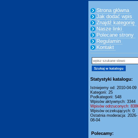
Strona główna
Jak dodać wpis
Znajdź kategorię
Nasze linki
Polecane strony
Regulamin
Kontakt
Statystyki katalogu:
Istniejemy od: 2010-04-09
Kategorii: 25
Podkategorii: 548
Wpisów aktywnych: 3344
Wpisów odrzuconych: 838
Wpisów oczekujących: 0
Ostatnia moderacja: 2026-
08-04
Polecamy: