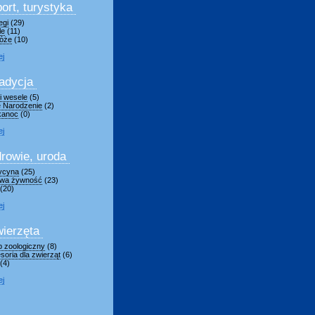
ort, turystyka
egi
(29)
le
(11)
óże
(10)
ej
adycja
 i wesele
(5)
 Narodzenie
(2)
kanoc
(0)
ej
rowie, uroda
ycyna
(25)
wa żywność
(23)
(20)
ej
ierzęta
p zoologiczny
(8)
soria dla zwierząt
(6)
(4)
ej