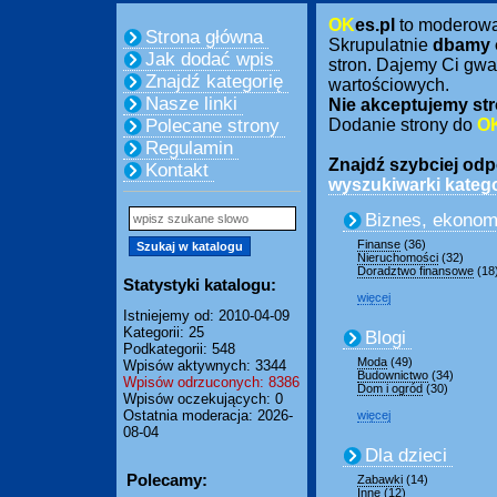
OK
es.pl
to moderow
Strona główna
Skrupulatnie
dbamy 
Jak dodać wpis
stron. Dajemy Ci gwa
Znajdź kategorię
wartościowych.
Nasze linki
Nie akceptujemy str
Polecane strony
Dodanie strony do
O
Regulamin
Znajdź szybciej odpo
Kontakt
wyszukiwarki katego
Biznes, ekonom
Finanse
(36)
Nieruchomości
(32)
Doradztwo finansowe
(18
Statystyki katalogu:
więcej
Istniejemy od: 2010-04-09
Kategorii: 25
Blogi
Podkategorii: 548
Moda
(49)
Wpisów aktywnych: 3344
Budownictwo
(34)
Wpisów odrzuconych: 8386
Dom i ogród
(30)
Wpisów oczekujących: 0
Ostatnia moderacja: 2026-
więcej
08-04
Dla dzieci
Polecamy:
Zabawki
(14)
Inne
(12)