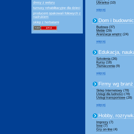
dresy z weluru
Ubranka
(10)
turnusy rehabilitacyjne dla dzieci
więcej
producent opakowań foliowych z
nadrukiem
Dom i budowni
sklep z herbatami
Budowa
(37)
Meble
(29)
Aranżacja wnętrz
(24)
więcej
Edukacja, nauk
Szkolenia
(26)
Kursy
(18)
Tłumaczenia
(9)
więcej
Firmy wg branż
Sklep Internetowy
(78)
Usługi dla ludności
(78)
Usługi transportowe
(28)
więcej
Hobby, rozrywk
Imprezy
(7)
Inne
(7)
Gry on-line
(4)