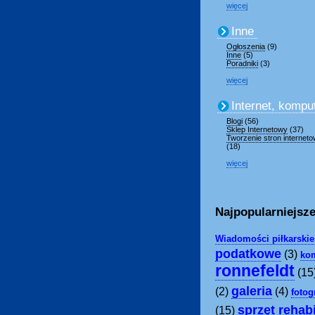
więcej
Inne
Ogłoszenia
(9)
Inne
(5)
Poradniki
(3)
więcej
Internet, kompu
Blogi
(56)
Sklep Internetowy
(37)
Tworzenie stron internet
(18)
więcej
Najpopularniejsze
Wiadomości piłkarskie
podatkowe
(3)
kom
ronnefeldt
(15
galeria
(2)
(4)
fotog
sprzęt rehabi
(15)