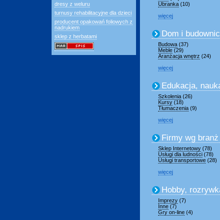
dresy z weluru
Ubranka
(10)
turnusy rehabilitacyjne dla dzieci
więcej
producent opakowań foliowych z
nadrukiem
Dom i budowni
sklep z herbatami
Budowa
(37)
Meble
(29)
Aranżacja wnętrz
(24)
więcej
Edukacja, nauk
Szkolenia
(26)
Kursy
(18)
Tłumaczenia
(9)
więcej
Firmy wg branż
Sklep Internetowy
(78)
Usługi dla ludności
(78)
Usługi transportowe
(28)
więcej
Hobby, rozrywk
Imprezy
(7)
Inne
(7)
Gry on-line
(4)