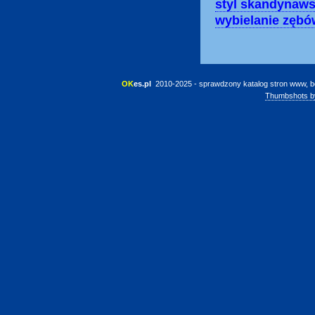
styl skandynaws
wybielanie zębó
OK
es.pl
 2010-2025 - sprawdzony katalog stron www, b
Thumbshots b