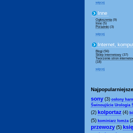
więcej
Inne
Ogłoszenia
(9)
Inne
(5)
Poradniki
(3)
więcej
Internet, kompu
Blogi
(56)
Sklep Internetowy
(37)
Tworzenie stron internet
(18)
więcej
Najpopularniejsze
sony
(3)
osłony har
Świnoujście Urologia 
kolportaz
(2)
(4)
b
(5)
(
kominiarz łomża
przewozy
ksi
(5)