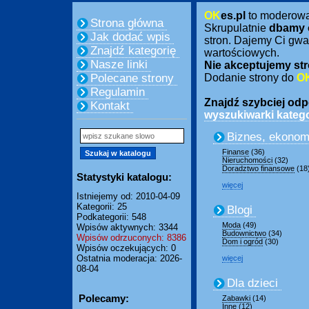
OK
es.pl
to moderow
Strona główna
Skrupulatnie
dbamy 
Jak dodać wpis
stron. Dajemy Ci gwa
Znajdź kategorię
wartościowych.
Nasze linki
Nie akceptujemy str
Polecane strony
Dodanie strony do
O
Regulamin
Znajdź szybciej odpo
Kontakt
wyszukiwarki katego
Biznes, ekonom
Finanse
(36)
Nieruchomości
(32)
Doradztwo finansowe
(18
Statystyki katalogu:
więcej
Istniejemy od: 2010-04-09
Kategorii: 25
Blogi
Podkategorii: 548
Moda
(49)
Wpisów aktywnych: 3344
Budownictwo
(34)
Wpisów odrzuconych: 8386
Dom i ogród
(30)
Wpisów oczekujących: 0
Ostatnia moderacja: 2026-
więcej
08-04
Dla dzieci
Polecamy:
Zabawki
(14)
Inne
(12)