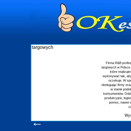
Budowa stoisk targowych
rofesjonalizuje się w branży ekspozycyjnej oraz budowie stoisk
olsce. W asortymencie posiadamy przyrządzenie stoisk targowych
alizujemy w wprawny sposób. Wszystkie zlecenia staramy się
, aby każdy z klientów był zadowolony, oraz otrzymywał to na co
 W specjalności tej funkcjonujemy już od 15 lat z powodzeniem
my oraz organizacje państwowe. Dzięki ogromnej wprawie, jesteśmy
e podołać nawet najbardziej wygórowanym żądaniom naszych
 Oddajemy w Państwa ręce nowatorskich projektantów, zaplecze
 logistyczne, drukarnię wielkoformatową oraz wszelką niezbędną
awet w czasie już trwających targów. Zapraszamy również do
zapoznania się z naszymi dotychczasowym
Wyświetleń: 20652 /
Szczegóły wpisu
←