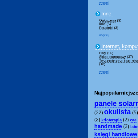
więcej
Inne
Ogłoszenia
(9)
Inne
(5)
Poradniki
(3)
więcej
Internet, kompu
Blogi
(56)
Sklep Internetowy
(37)
Tworzenie stron internet
(18)
więcej
Najpopularniejsze
panele solar
okulista
(32)
(5
(2)
(2)
krioterapia
cae
handmade
(3)
lab
księgi handlowe