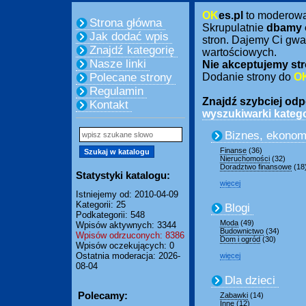
OK
es.pl
to moderow
Strona główna
Skrupulatnie
dbamy 
Jak dodać wpis
stron. Dajemy Ci gwa
Znajdź kategorię
wartościowych.
Nasze linki
Nie akceptujemy str
Polecane strony
Dodanie strony do
O
Regulamin
Znajdź szybciej odpo
Kontakt
wyszukiwarki katego
Biznes, ekonom
Finanse
(36)
Nieruchomości
(32)
Doradztwo finansowe
(18
Statystyki katalogu:
więcej
Istniejemy od: 2010-04-09
Kategorii: 25
Blogi
Podkategorii: 548
Moda
(49)
Wpisów aktywnych: 3344
Budownictwo
(34)
Wpisów odrzuconych: 8386
Dom i ogród
(30)
Wpisów oczekujących: 0
Ostatnia moderacja: 2026-
więcej
08-04
Dla dzieci
Polecamy:
Zabawki
(14)
Inne
(12)