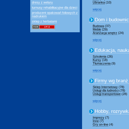
dresy z weluru
Ubranka
(10)
turnusy rehabilitacyjne dla dzieci
więcej
producent opakowań foliowych z
nadrukiem
Dom i budowni
sklep z herbatami
Budowa
(37)
Meble
(29)
Aranżacja wnętrz
(24)
więcej
Edukacja, nauk
Szkolenia
(26)
Kursy
(18)
Tłumaczenia
(9)
więcej
Firmy wg branż
Sklep Internetowy
(78)
Usługi dla ludności
(78)
Usługi transportowe
(28)
więcej
Hobby, rozrywk
Imprezy
(7)
Inne
(7)
Gry on-line
(4)