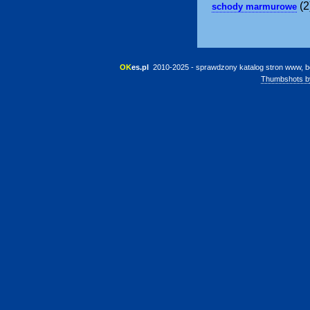
(2
schody marmurowe
OK
es.pl
 2010-2025 - sprawdzony katalog stron www, b
Thumbshots b