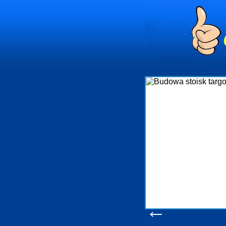
rowanie
Gdynia i
ta
 nadzór nad
, organizację
w
muje także
ciami Gdynia
ob
ny jest
omości Sopot
k
ogreen-Adm
iennym
h
←