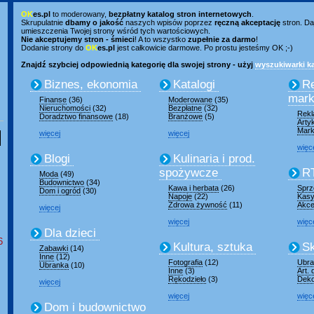
OK
es.pl
to moderowany,
bezpłatny katalog stron internetowych
.
Skrupulatnie
dbamy o jakość
naszych wpisów poprzez
ręczną akceptację
stron. Da
umieszczenia Twojej strony wśród tych wartościowych.
Nie akceptujemy stron - śmieci
! A to wszystko
zupełnie za darmo
!
Dodanie strony do
OK
es.pl
jest całkowicie darmowe. Po prostu jesteśmy OK ;-)
Znajdź szybciej odpowiednią kategorię dla swojej strony - użyj
wyszukiwarki ka
Biznes, ekonomia
Katalogi
R
mark
Finanse
(36)
Moderowane
(35)
Nieruchomości
(32)
Bezpłatne
(32)
Rek
Doradztwo finansowe
(18)
Branżowe
(5)
Arty
Mark
więcej
więcej
więc
Blogi
Kulinaria i prod.
spożywcze
R
Moda
(49)
Budownictwo
(34)
Kawa i herbata
(26)
Sprz
Dom i ogród
(30)
Napoje
(22)
Kasy
Zdrowa żywność
(11)
Akce
więcej
więcej
więc
Dla dzieci
6
Kultura, sztuka
Sk
Zabawki
(14)
Inne
(12)
Fotografia
(12)
Ubran
Ubranka
(10)
Inne
(3)
Art.
Rękodzieło
(3)
Deko
więcej
więcej
więc
Dom i budownictwo