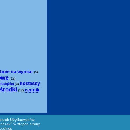
hnie na wymiar
(5)
owe
(12)
hostessy
oksiążka
(3)
środki
cennik
(12)
otrzeb Użytkowników.
eczek
|
Mapa strony
teczek" w stopce strony.
cookies