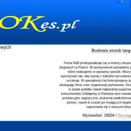
Budowa stoisk targowych
Firma R&B profesjonalizuje się w branży ekspozycyjnej oraz budowie stoisk
rgowych w Polsce. W asortymencie posiadamy przyrządzenie stoisk targowych
które realizujemy w wprawny sposób. Wszystkie zlecenia staramy się
ykonywać tak, aby każdy z klientów był zadowolony, oraz otrzymywał to na co
oczekuje. W specjalności tej funkcjonujemy już od 15 lat z powodzeniem
sługując firmy oraz organizacje państwowe. Dzięki ogromnej wprawie, jesteśmy
w stanie podołać nawet najbardziej wygórowanym żądaniom naszych
onsumentów. Oddajemy w Państwa ręce nowatorskich projektantów, zaplecze
produkcyjne, logistyczne, drukarnię wielkoformatową oraz wszelką niezbędną
pomoc, nawet w czasie już trwających targów. Zapraszamy również do
zapoznania się z naszymi dotychczasowym
Wyświetleń: 20604 /
Szczegóły wpisu