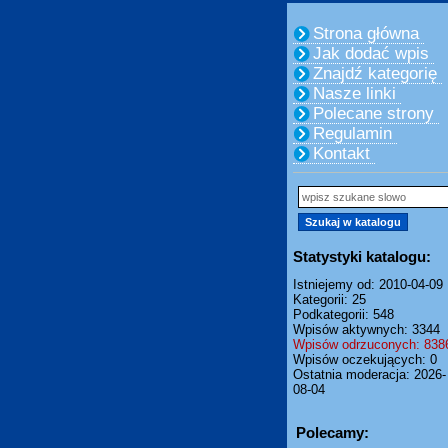
Strona główna
Jak dodać wpis
Znajdź kategorię
Nasze linki
Polecane strony
Regulamin
Kontakt
Statystyki katalogu:
Istniejemy od: 2010-04-09
Kategorii: 25
Podkategorii: 548
Wpisów aktywnych: 3344
Wpisów odrzuconych: 838
Wpisów oczekujących: 0
Ostatnia moderacja: 2026-
08-04
Polecamy: