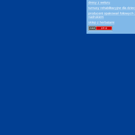
dresy z weluru
turnusy rehabilitacyjne dla dziec
producent opakowań foliowych 
nadrukiem
sklep z herbatami