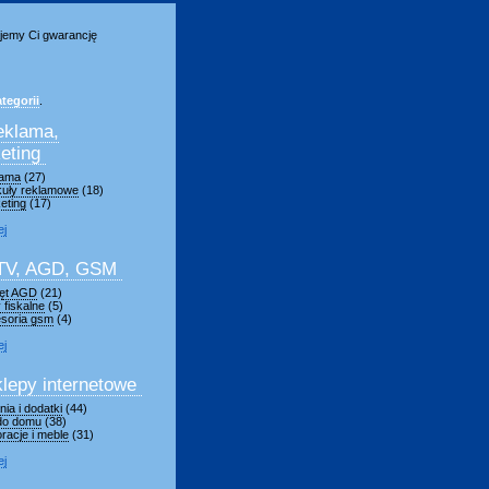
jemy Ci gwarancję
tegorii
.
eklama,
eting
lama
(27)
kuły reklamowe
(18)
eting
(17)
ej
TV, AGD, GSM
ęt AGD
(21)
 fiskalne
(5)
soria gsm
(4)
ej
lepy internetowe
ia i dodatki
(44)
 do domu
(38)
racje i meble
(31)
ej