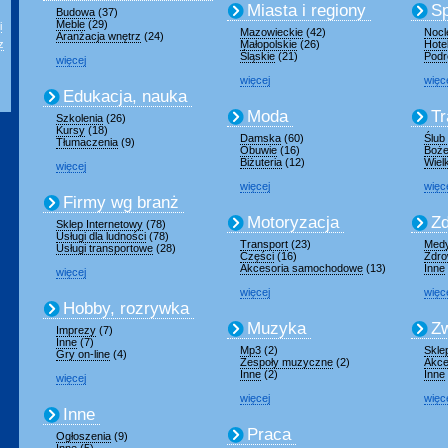
Miasta i regiony
Sp
Budowa
(37)
Meble
(29)
i
Mazowieckie
(42)
Nocl
Aranżacja wnętrz
(24)
z
Małopolskie
(26)
Hote
Śląskie
(21)
Podr
więcej
więcej
więc
Edukacja, nauka
Moda
Tr
Szkolenia
(26)
Kursy
(18)
Damska
(60)
Ślub
Tłumaczenia
(9)
Obuwie
(16)
Boże
Biżuteria
(12)
Wiel
więcej
więcej
więc
Firmy wg branż
Motoryzacja
Zd
Sklep Internetowy
(78)
Usługi dla ludności
(78)
Transport
(23)
Med
Usługi transportowe
(28)
Części
(16)
Zdro
Akcesoria samochodowe
(13)
Inne
więcej
więcej
więc
Hobby, rozrywka
Muzyka
Zw
Imprezy
(7)
Inne
(7)
Mp3
(2)
Skle
Gry on-line
(4)
Zespoły muzyczne
(2)
Akce
Inne
(2)
Inne
więcej
więcej
więc
Inne
Praca
Ogłoszenia
(9)