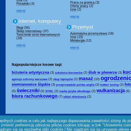
Inne
(5)
Praca za granicą
(3)
Poradniki
(3)
Oferty pracy
(2)
Inne
(2)
więcej
więcej
Internet, komputery
Przemysł
Blogi
(56)
Sklep Internetowy
(37)
Automatyka przemysłowa
(18)
Tworzenie stron internetowych
Inne
(15)
(18)
Metalurgia
(12)
więcej
więcej
Najpopularniejsze losowe tagi:
kuc
biżuteria artystyczna
ślub w plenerze
(3)
(2)
(3)
szkolenia kierowców
ogrodzeni
masaż
(2)
(2)
(10)
agencja ochrony warszawa
skup laptopów
siemianowice śląskie
fot
(3)
(2)
(2)
przeprowadzki polska anglia
traktor tuning
świeczniki
wulkanizacja
(5)
(5)
(2)
(2)
(6)
STHIL
nauka języka włoskiego
biura rachunkowego
(7)
(2)
układ chłodzenia
ędnych cookies w celu jak najlepszego dopasowania zawartości strony do p
25 - sprawdzony katalog stron www, bezpłatny moderowany katalog stron |
Ustawienia ciast
zmienić preferencję odnośnie plików cookies klikając w link "Ustawienia cias
Thumbshots by PagePeeker
|
pozycjonowanie
adzam się na niezbędne pliki cookies
|
Nie zgadzam się na używanie plików 