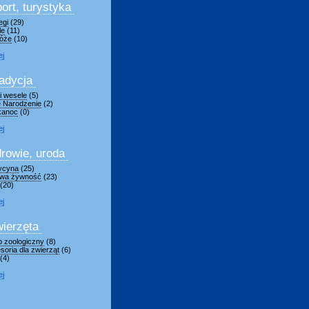
ort, turystyka
egi
(29)
le
(11)
óże
(10)
ej
adycja
 i wesele
(5)
 Narodzenie
(2)
kanoc
(0)
ej
rowie, uroda
ycyna
(25)
wa żywność
(23)
(20)
ej
ierzęta
p zoologiczny
(8)
soria dla zwierząt
(6)
(4)
ej