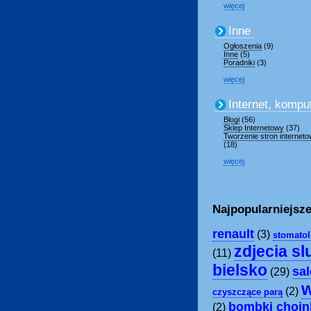
więcej
Inne
Ogłoszenia
(9)
Inne
(5)
Poradniki
(3)
więcej
Internet, kompu
Blogi
(56)
Sklep Internetowy
(37)
Tworzenie stron internet
(18)
więcej
Najpopularniejsze
renault
(3)
stomato
zdjecia s
(11)
bielsko
sa
(29)
w
(2)
czyszczące parą
bombki choin
(2)