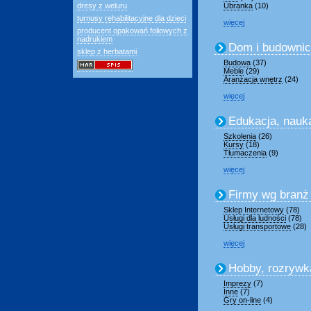
dresy z weluru
Ubranka
(10)
turnusy rehabilitacyjne dla dzieci
więcej
producent opakowań foliowych z
nadrukiem
Dom i budowni
sklep z herbatami
Budowa
(37)
Meble
(29)
Aranżacja wnętrz
(24)
więcej
Edukacja, nauk
Szkolenia
(26)
Kursy
(18)
Tłumaczenia
(9)
więcej
Firmy wg branż
Sklep Internetowy
(78)
Usługi dla ludności
(78)
Usługi transportowe
(28)
więcej
Hobby, rozrywk
Imprezy
(7)
Inne
(7)
Gry on-line
(4)