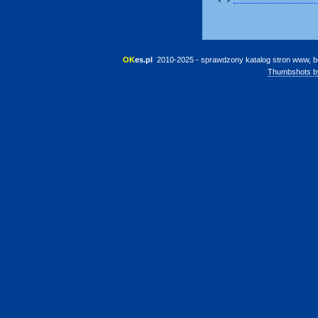
OK
es.pl
 2010-2025 - sprawdzony katalog stron www, b
Thumbshots b