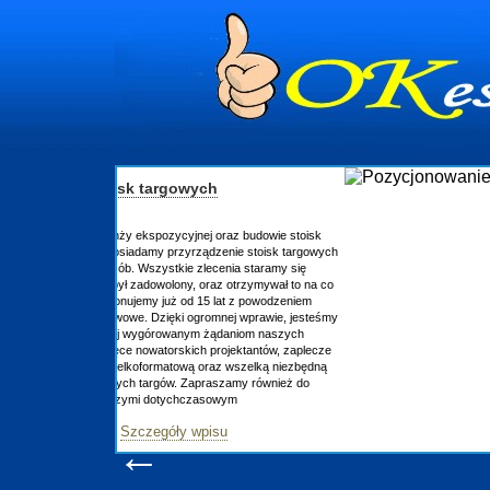
raz budowie stoisk
nie stoisk targowych
ia staramy się
otrzymywał to na co
at z powodzeniem
ej wprawie, jesteśmy
daniom naszych
ektantów, zaplecze
 wszelką niezbędną
zamy również do
ym
u
←