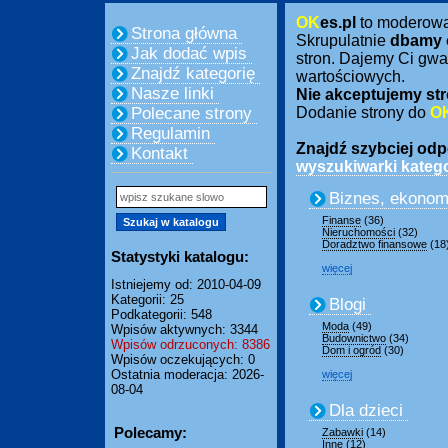
OK
es.pl
to moderow
Strona główna
Skrupulatnie
dbamy 
Jak dodać wpis
stron. Dajemy Ci gwa
Znajdź kategorię
wartościowych.
Nasze linki
Nie akceptujemy str
Polecane strony
Dodanie strony do
O
Regulamin
Znajdź szybciej odpo
Kontakt
wyszukiwarki katego
Biznes, ekonom
Finanse
(36)
Nieruchomości
(32)
Doradztwo finansowe
(18
Statystyki katalogu:
więcej
Istniejemy od: 2010-04-09
Kategorii: 25
Blogi
Podkategorii: 548
Moda
(49)
Wpisów aktywnych: 3344
Budownictwo
(34)
Wpisów odrzuconych: 8386
Dom i ogród
(30)
Wpisów oczekujących: 0
Ostatnia moderacja: 2026-
więcej
08-04
Dla dzieci
Polecamy:
Zabawki
(14)
Inne
(12)