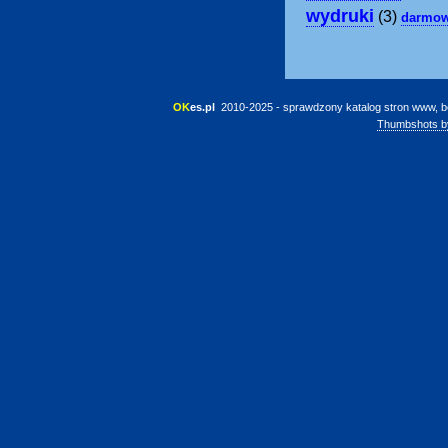
wydruki
(3)
darmow
OK
es.pl
 2010-2025 - sprawdzony katalog stron www, b
Thumbshots b