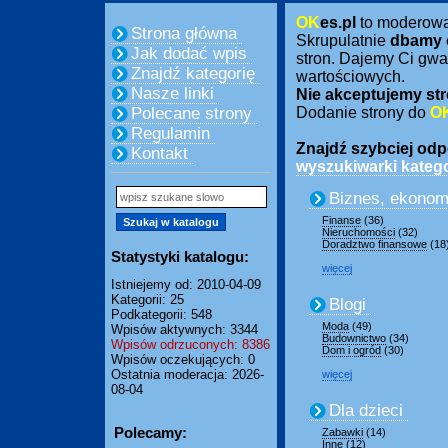
OK
es.pl
to moderow
Strona główna
Skrupulatnie
dbamy 
Jak dodać wpis
stron. Dajemy Ci gwa
Znajdź kategorię
wartościowych.
Nasze linki
Nie akceptujemy str
Polecane strony
Dodanie strony do
O
Regulamin
Znajdź szybciej odpo
Kontakt
wyszukiwarki katego
Biznes, ekonom
Finanse
(36)
Nieruchomości
(32)
Doradztwo finansowe
(18
Statystyki katalogu:
więcej
Istniejemy od: 2010-04-09
Kategorii: 25
Blogi
Podkategorii: 548
Moda
(49)
Wpisów aktywnych: 3344
Budownictwo
(34)
Wpisów odrzuconych: 8386
Dom i ogród
(30)
Wpisów oczekujących: 0
Ostatnia moderacja: 2026-
więcej
08-04
Dla dzieci
Polecamy:
Zabawki
(14)
Inne
(12)