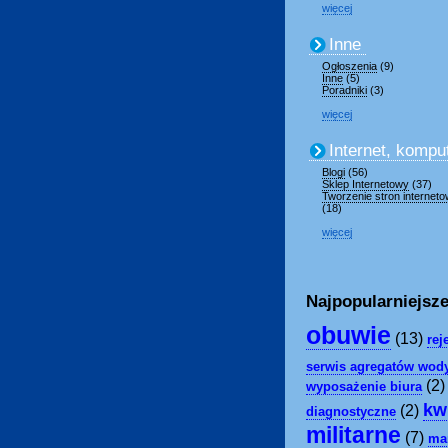
więcej
Inne
Ogłoszenia
(9)
Inne
(5)
Poradniki
(3)
więcej
Internet, kompu
Blogi
(56)
Sklep Internetowy
(37)
Tworzenie stron internet
(18)
więcej
Najpopularniejsze
obuwie
(13)
rej
serwis agregatów wod
(2
wyposażenie biura
kw
(2)
diagnostyczne
militarne
(7)
ma