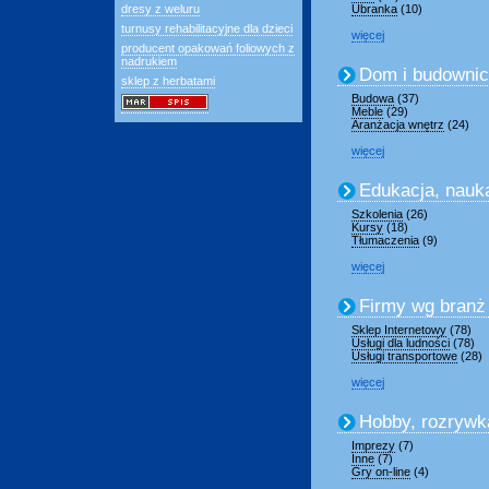
dresy z weluru
Ubranka
(10)
turnusy rehabilitacyjne dla dzieci
więcej
producent opakowań foliowych z
nadrukiem
Dom i budowni
sklep z herbatami
Budowa
(37)
Meble
(29)
Aranżacja wnętrz
(24)
więcej
Edukacja, nauk
Szkolenia
(26)
Kursy
(18)
Tłumaczenia
(9)
więcej
Firmy wg branż
Sklep Internetowy
(78)
Usługi dla ludności
(78)
Usługi transportowe
(28)
więcej
Hobby, rozrywk
Imprezy
(7)
Inne
(7)
Gry on-line
(4)