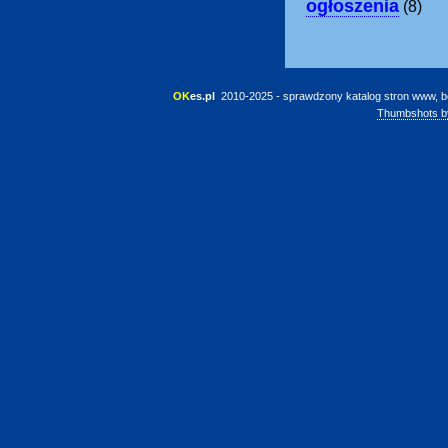
ogłoszenia
(8)
OK
es.pl
 2010-2025 - sprawdzony katalog stron www, b
Thumbshots b