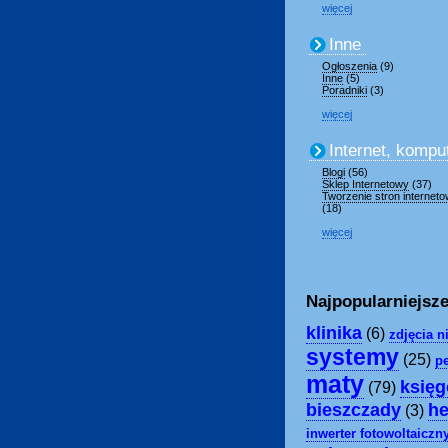
więcej
Inne
Ogłoszenia
(9)
Inne
(5)
Poradniki
(3)
więcej
Internet, kompu
Blogi
(56)
Sklep Internetowy
(37)
Tworzenie stron internet
(18)
więcej
Najpopularniejsze
klinika
(6)
zdjęcia 
systemy
(25)
pe
maty
księ
(79)
bieszczady
h
(3)
inwerter fotowoltaiczn