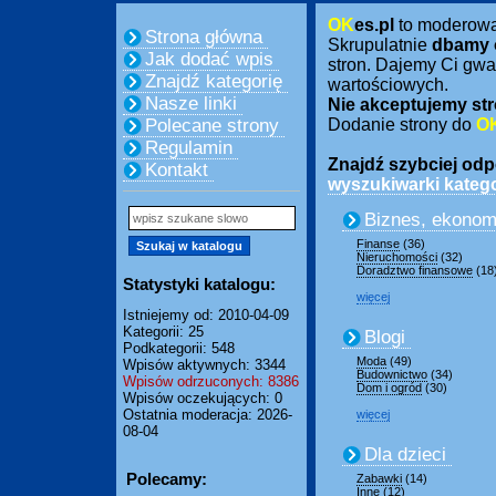
OK
es.pl
to moderow
Strona główna
Skrupulatnie
dbamy 
Jak dodać wpis
stron. Dajemy Ci gwa
Znajdź kategorię
wartościowych.
Nasze linki
Nie akceptujemy str
Polecane strony
Dodanie strony do
O
Regulamin
Znajdź szybciej odpo
Kontakt
wyszukiwarki katego
Biznes, ekonom
Finanse
(36)
Nieruchomości
(32)
Doradztwo finansowe
(18
Statystyki katalogu:
więcej
Istniejemy od: 2010-04-09
Kategorii: 25
Blogi
Podkategorii: 548
Moda
(49)
Wpisów aktywnych: 3344
Budownictwo
(34)
Wpisów odrzuconych: 8386
Dom i ogród
(30)
Wpisów oczekujących: 0
Ostatnia moderacja: 2026-
więcej
08-04
Dla dzieci
Polecamy:
Zabawki
(14)
Inne
(12)