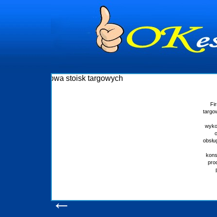
Budowa stoisk targowych
Firma R&B profesjonalizuje się w branży ekspozycyjnej oraz budowie stoisk
targowych w Polsce. W asortymencie posiadamy przyrządzenie stoisk targowych
które realizujemy w wprawny sposób. Wszystkie zlecenia staramy się
wykonywać tak, aby każdy z klientów był zadowolony, oraz otrzymywał to na co
oczekuje. W specjalności tej funkcjonujemy już od 15 lat z powodzeniem
obsługując firmy oraz organizacje państwowe. Dzięki ogromnej wprawie, jesteśmy
w stanie podołać nawet najbardziej wygórowanym żądaniom naszych
konsumentów. Oddajemy w Państwa ręce nowatorskich projektantów, zaplecze
produkcyjne, logistyczne, drukarnię wielkoformatową oraz wszelką niezbędną
pomoc, nawet w czasie już trwających targów. Zapraszamy również do
zapoznania się z naszymi dotychczasowym
Wyświetleń: 20658 /
Szczegóły wpisu
←