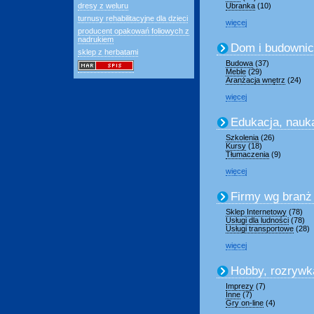
dresy z weluru
Ubranka
(10)
turnusy rehabilitacyjne dla dzieci
więcej
producent opakowań foliowych z
nadrukiem
Dom i budowni
sklep z herbatami
Budowa
(37)
Meble
(29)
Aranżacja wnętrz
(24)
więcej
Edukacja, nauk
Szkolenia
(26)
Kursy
(18)
Tłumaczenia
(9)
więcej
Firmy wg branż
Sklep Internetowy
(78)
Usługi dla ludności
(78)
Usługi transportowe
(28)
więcej
Hobby, rozrywk
Imprezy
(7)
Inne
(7)
Gry on-line
(4)