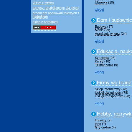
dresy z weluru
Ubranka
(10)
turnusy rehabilitacyjne dla dzieci
więcej
producent opakowań foliowych z
nadrukiem
Dom i budowni
sklep z herbatami
Budowa
(37)
Meble
(29)
Aranżacja wnętrz
(24)
więcej
Edukacja, nauk
Szkolenia
(26)
Kursy
(18)
Tłumaczenia
(9)
więcej
Firmy wg branż
Sklep Internetowy
(78)
Usługi dla ludności
(78)
Usługi transportowe
(28)
więcej
Hobby, rozrywk
Imprezy
(7)
Inne
(7)
Gry on-line
(4)