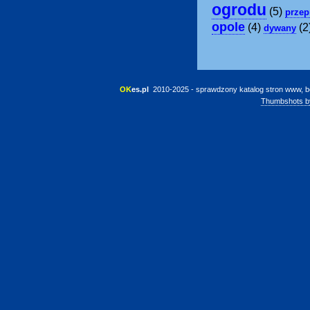
ogrodu
(5)
przep
opole
(4)
(2
dywany
OK
es.pl
 2010-2025 - sprawdzony katalog stron www, b
Thumbshots b