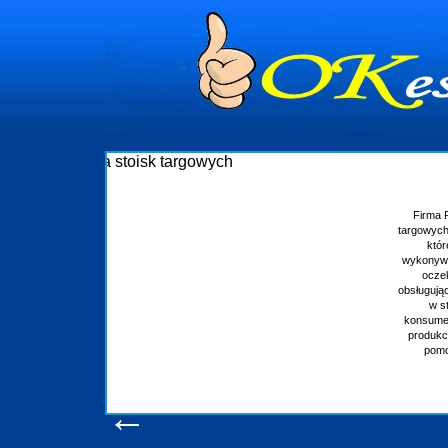
Budowa stoisk targowych
Firma R&B profesjonalizuje się w branży ekspozycyjnej oraz budowie stoisk
targowych w Polsce. W asortymencie posiadamy przyrządzenie stoisk targowych
które realizujemy w wprawny sposób. Wszystkie zlecenia staramy się
wykonywać tak, aby każdy z klientów był zadowolony, oraz otrzymywał to na co
oczekuje. W specjalności tej funkcjonujemy już od 15 lat z powodzeniem
obsługując firmy oraz organizacje państwowe. Dzięki ogromnej wprawie, jesteśmy
w stanie podołać nawet najbardziej wygórowanym żądaniom naszych
konsumentów. Oddajemy w Państwa ręce nowatorskich projektantów, zaplecze
produkcyjne, logistyczne, drukarnię wielkoformatową oraz wszelką niezbędną
pomoc, nawet w czasie już trwających targów. Zapraszamy również do
zapoznania się z naszymi dotychczasowym
Wyświetleń: 20590 /
Szczegóły wpisu
←