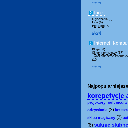
więcej
Inne
Ogłoszenia
(9)
Inne
(5)
Poradniki
(3)
więcej
Internet, kompu
Blogi
(56)
Sklep Internetowy
(37)
Tworzenie stron internet
(18)
więcej
Najpopularniejsze
korepetycje 
projektory multimedia
(2)
odżywianie
krzesł
(2)
sklep magiczny
au
suknie ślubn
(6)