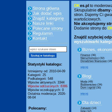
OK
es.pl
to moderow
Strona główna
Skrupulatnie
dbamy 
Jak dodać wpis
stron. Dajemy Ci gwa
Znajdź kategorię
wartościowych.
Nasze linki
Nie akceptujemy str
Polecane strony
Dodanie strony do
O
Regulamin
Znajdź szybciej odpo
Kontakt
wyszukiwarki katego
Biznes, ekonom
Finanse
(36)
Nieruchomości
(32)
Doradztwo finansowe
(18
Statystyki katalogu:
więcej
Istniejemy od: 2010-04-09
Kategorii: 25
Blogi
Podkategorii: 548
Moda
(49)
Wpisów aktywnych: 3344
Budownictwo
(34)
Wpisów odrzuconych: 8386
Dom i ogród
(30)
Wpisów oczekujących: 0
Ostatnia moderacja: 2026-
więcej
08-04
Dla dzieci
Polecamy:
Zabawki
(14)
Inne
(12)