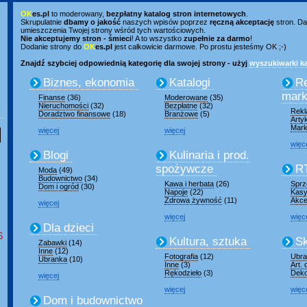
OK
es.pl
to moderowany,
bezpłatny katalog stron internetowych
.
Skrupulatnie
dbamy o jakość
naszych wpisów poprzez
ręczną akceptację
stron. Da
umieszczenia Twojej strony wśród tych wartościowych.
Nie akceptujemy stron - śmieci
! A to wszystko
zupełnie za darmo
!
Dodanie strony do
OK
es.pl
jest całkowicie darmowe. Po prostu jesteśmy OK ;-)
Znajdź szybciej odpowiednią kategorię dla swojej strony - użyj
wyszukiwarki ka
Biznes, ekonomia
Katalogi
R
mark
Finanse
(36)
Moderowane
(35)
Nieruchomości
(32)
Bezpłatne
(32)
Rek
Doradztwo finansowe
(18)
Branżowe
(5)
Arty
Mark
więcej
więcej
więc
Blogi
Kulinaria i prod.
spożywcze
R
Moda
(49)
Budownictwo
(34)
Kawa i herbata
(26)
Sprz
Dom i ogród
(30)
Napoje
(22)
Kasy
Zdrowa żywność
(11)
Akce
więcej
więcej
więc
Dla dzieci
6
Kultura, sztuka
Sk
Zabawki
(14)
Inne
(12)
Fotografia
(12)
Ubran
Ubranka
(10)
Inne
(3)
Art.
Rękodzieło
(3)
Deko
więcej
więcej
więc
Dom i budownictwo