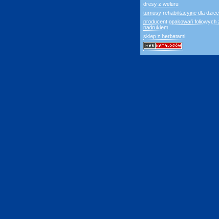
dresy z weluru
turnusy rehabilitacyjne dla dziec
producent opakowań foliowych 
nadrukiem
sklep z herbatami