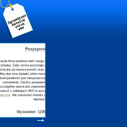
łystok
która jednocześnie stanowi jej
przez wirtualnego użytkownika
 Warto uświetnić ją o ciekawą
w Internecie. Nierzadko, iż ich
więc pomyśleć o skrypcie na
rony
strony internetowe
j,
zyli jej popularyzacja. Warto
 Zapraszamy -
pozycjonowanie
się co pewien czas zaufanym
-ma
ły wpisu
→