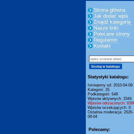
Strona główna
Jak dodać wpis
Znajdź kategorię
Nasze linki
Polecane strony
Regulamin
Kontakt
Statystyki katalogu:
Istniejemy od: 2010-04-09
Kategorii: 25
Podkategorii: 548
Wpisów aktywnych: 3344
Wpisów odrzuconych: 838
Wpisów oczekujących: 0
Ostatnia moderacja: 2026-
08-04
Polecamy: