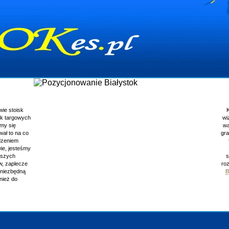
Pozycjonowanie Bia
Każda firma powinna mieć swoją
stronę www
, 
wizytówkę. Żeby strona pozostała zapamiętana 
ważna jest jej nowoczesność oraz praktyczność.
grafikę plus inne dodatki, które możemy wynaleźć 
funkcjonalność jest niewystarczająca. Warto 
zamówienie. Oprócz posiadania firmowej st
szczególnie ważne jest zapewnienie jej wejść - c
rozważyć o zabiegach SEO w wyszukiwarkach.
Białystok
. Nie zaszkodzi również przypomnieć 
klientom, wysyłając e
Wyświetleń: 11953 /
Szczegó