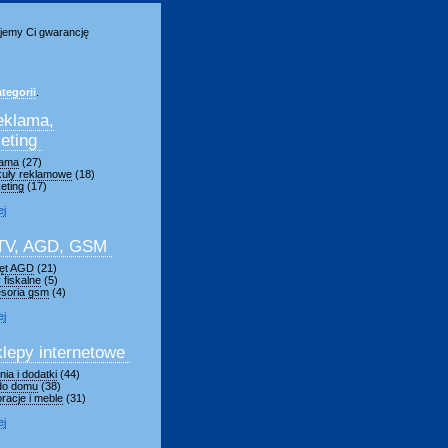
jemy Ci gwarancję
tegorii
.
eklama,
eting
lama
(27)
kuły reklamowe
(18)
eting
(17)
ej
TV, AGD, GSM
ęt AGD
(21)
 fiskalne
(5)
soria gsm
(4)
ej
lepy internetowe
ia i dodatki
(44)
 do domu
(38)
racje i meble
(31)
ej