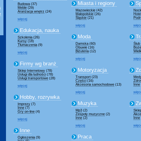
Miasta i regiony
Sp
Budowa
(37)
Meble
(29)
i
Mazowieckie
(42)
Nocl
Aranżacja wnętrz
(24)
z
Małopolskie
(26)
Hote
Śląskie
(21)
Podr
więcej
więcej
więc
Edukacja, nauka
Moda
Tr
Szkolenia
(26)
Kursy
(18)
Damska
(60)
Ślub
Tłumaczenia
(9)
Obuwie
(16)
Boże
Biżuteria
(12)
Wiel
więcej
więcej
więc
Firmy wg branż
Motoryzacja
Zd
Sklep Internetowy
(78)
Usługi dla ludności
(78)
Transport
(23)
Med
Usługi transportowe
(28)
Części
(16)
Zdro
Akcesoria samochodowe
(13)
Inne
więcej
więcej
więc
Hobby, rozrywka
Muzyka
Zw
Imprezy
(7)
Inne
(7)
Mp3
(2)
Skle
Gry on-line
(4)
Zespoły muzyczne
(2)
Akce
Inne
(2)
Inne
więcej
więcej
więc
Inne
Praca
Ogłoszenia
(9)