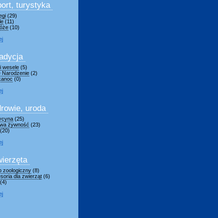
ort, turystyka
egi
(29)
le
(11)
óże
(10)
ej
adycja
 i wesele
(5)
 Narodzenie
(2)
kanoc
(0)
ej
rowie, uroda
ycyna
(25)
wa żywność
(23)
(20)
ej
ierzęta
p zoologiczny
(8)
soria dla zwierząt
(6)
(4)
ej