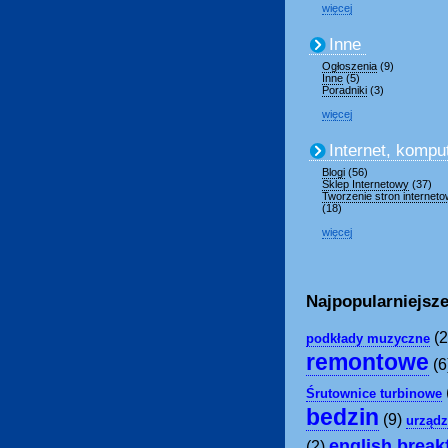
więcej
Inne
Ogłoszenia
(9)
Inne
(5)
Poradniki
(3)
więcej
Internet, kompu
Blogi
(56)
Sklep Internetowy
(37)
Tworzenie stron internet
(18)
więcej
Najpopularniejsze
(2
podkłady muzyczne
remontowe
(6
Śrutownice turbinowe
bedzin
(9)
urządz
english break
(2)