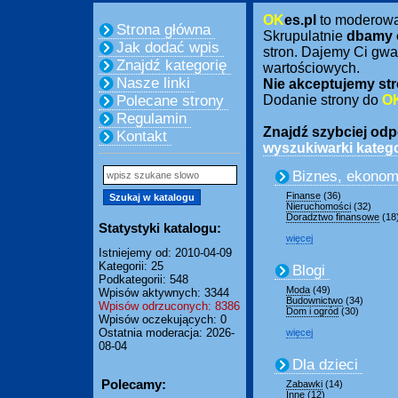
OK
es.pl
to moderow
Strona główna
Skrupulatnie
dbamy 
Jak dodać wpis
stron. Dajemy Ci gwa
Znajdź kategorię
wartościowych.
Nasze linki
Nie akceptujemy str
Polecane strony
Dodanie strony do
O
Regulamin
Znajdź szybciej odpo
Kontakt
wyszukiwarki katego
Biznes, ekonom
Finanse
(36)
Nieruchomości
(32)
Doradztwo finansowe
(18
Statystyki katalogu:
więcej
Istniejemy od: 2010-04-09
Kategorii: 25
Blogi
Podkategorii: 548
Moda
(49)
Wpisów aktywnych: 3344
Budownictwo
(34)
Wpisów odrzuconych: 8386
Dom i ogród
(30)
Wpisów oczekujących: 0
Ostatnia moderacja: 2026-
więcej
08-04
Dla dzieci
Polecamy:
Zabawki
(14)
Inne
(12)