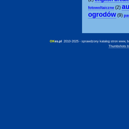
au
(2)
fotowoltaiczne
ogrodów
(9)
pa
OK
es.pl
 2010-2025 - sprawdzony katalog stron www, b
Thumbshots b