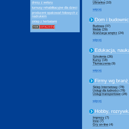
dresy z weluru
Ubranka
(10)
turnusy rehabilitacyjne dla dzieci
więcej
producent opakowań foliowych z
nadrukiem
Dom i budowni
sklep z herbatami
Budowa
(37)
Meble
(29)
Aranżacja wnętrz
(24)
więcej
Edukacja, nauk
Szkolenia
(26)
Kursy
(18)
Tłumaczenia
(9)
więcej
Firmy wg branż
Sklep Internetowy
(78)
Usługi dla ludności
(78)
Usługi transportowe
(28)
więcej
Hobby, rozrywk
Imprezy
(7)
Inne
(7)
Gry on-line
(4)