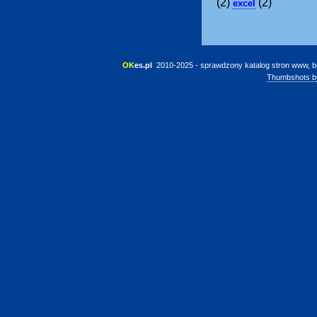
(2)
(2)
excel
OK
es.pl
 2010-2025 - sprawdzony katalog stron www, b
Thumbshots b