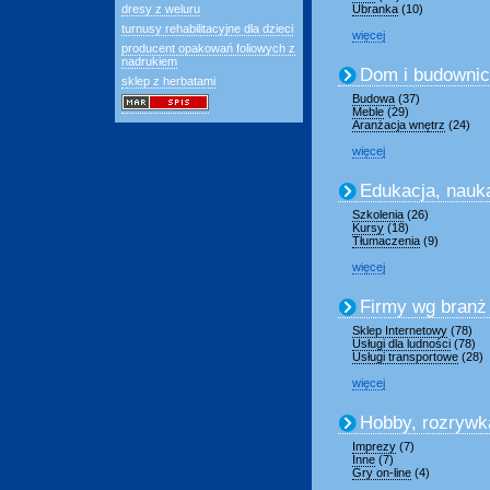
dresy z weluru
Ubranka
(10)
turnusy rehabilitacyjne dla dzieci
więcej
producent opakowań foliowych z
nadrukiem
Dom i budowni
sklep z herbatami
Budowa
(37)
Meble
(29)
Aranżacja wnętrz
(24)
więcej
Edukacja, nauk
Szkolenia
(26)
Kursy
(18)
Tłumaczenia
(9)
więcej
Firmy wg branż
Sklep Internetowy
(78)
Usługi dla ludności
(78)
Usługi transportowe
(28)
więcej
Hobby, rozrywk
Imprezy
(7)
Inne
(7)
Gry on-line
(4)