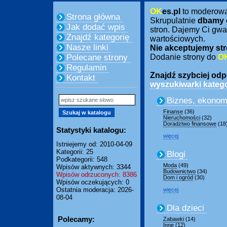
OK
es.pl
to moderow
Strona główna
Skrupulatnie
dbamy 
Jak dodać wpis
stron. Dajemy Ci gwa
Znajdź kategorię
wartościowych.
Nasze linki
Nie akceptujemy str
Polecane strony
Dodanie strony do
O
Regulamin
Znajdź szybciej odpo
Kontakt
wyszukiwarki katego
Biznes, ekonom
Finanse
(36)
Nieruchomości
(32)
Doradztwo finansowe
(18
Statystyki katalogu:
więcej
Istniejemy od: 2010-04-09
Kategorii: 25
Blogi
Podkategorii: 548
Moda
(49)
Wpisów aktywnych: 3344
Budownictwo
(34)
Wpisów odrzuconych: 8386
Dom i ogród
(30)
Wpisów oczekujących: 0
Ostatnia moderacja: 2026-
więcej
08-04
Dla dzieci
Polecamy:
Zabawki
(14)
Inne
(12)