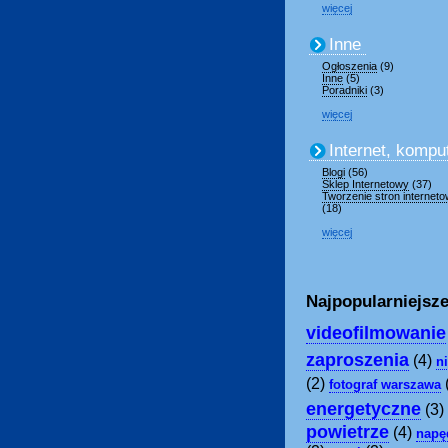
więcej
Inne
Ogłoszenia
(9)
Inne
(5)
Poradniki
(3)
więcej
Internet, kompu
Blogi
(56)
Sklep Internetowy
(37)
Tworzenie stron internet
(18)
więcej
Najpopularniejsze
videofilmowanie
zaproszenia
(4)
n
(2)
fotograf warszawa
energetyczne
(3)
powietrze
(4)
napę