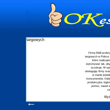
Budowa stoisk targowych
rofesjonalizuje się w branży ekspozycyjnej oraz budowie stoisk
olsce. W asortymencie posiadamy przyrządzenie stoisk targowych
alizujemy w wprawny sposób. Wszystkie zlecenia staramy się
, aby każdy z klientów był zadowolony, oraz otrzymywał to na co
 W specjalności tej funkcjonujemy już od 15 lat z powodzeniem
my oraz organizacje państwowe. Dzięki ogromnej wprawie, jesteśmy
e podołać nawet najbardziej wygórowanym żądaniom naszych
 Oddajemy w Państwa ręce nowatorskich projektantów, zaplecze
 logistyczne, drukarnię wielkoformatową oraz wszelką niezbędną
awet w czasie już trwających targów. Zapraszamy również do
zapoznania się z naszymi dotychczasowym
Wyświetleń: 20628 /
Szczegóły wpisu
←