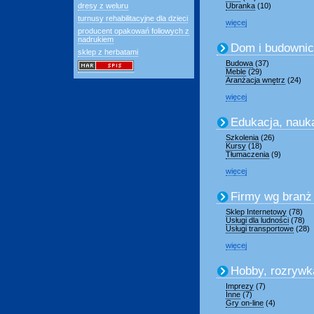
dresy z weluru
Ubranka
(10)
turnusy rehabilitacyjne dla dzieci
więcej
producent opakowań foliowych z
nadrukiem
Dom i budowni
sklep z herbatami
Budowa
(37)
Meble
(29)
Aranżacja wnętrz
(24)
więcej
Edukacja, nauk
Szkolenia
(26)
Kursy
(18)
Tłumaczenia
(9)
więcej
Firmy wg branż
Sklep Internetowy
(78)
Usługi dla ludności
(78)
Usługi transportowe
(28)
więcej
Hobby, rozrywk
Imprezy
(7)
Inne
(7)
Gry on-line
(4)