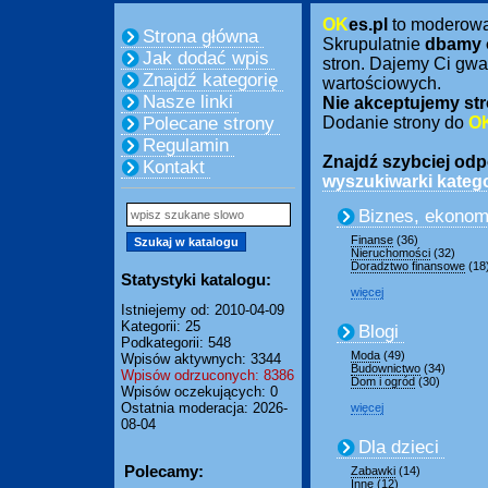
OK
es.pl
to moderow
Strona główna
Skrupulatnie
dbamy 
Jak dodać wpis
stron. Dajemy Ci gwa
Znajdź kategorię
wartościowych.
Nasze linki
Nie akceptujemy str
Polecane strony
Dodanie strony do
O
Regulamin
Znajdź szybciej odpo
Kontakt
wyszukiwarki katego
Biznes, ekonom
Finanse
(36)
Nieruchomości
(32)
Doradztwo finansowe
(18
Statystyki katalogu:
więcej
Istniejemy od: 2010-04-09
Kategorii: 25
Blogi
Podkategorii: 548
Moda
(49)
Wpisów aktywnych: 3344
Budownictwo
(34)
Wpisów odrzuconych: 8386
Dom i ogród
(30)
Wpisów oczekujących: 0
Ostatnia moderacja: 2026-
więcej
08-04
Dla dzieci
Polecamy:
Zabawki
(14)
Inne
(12)