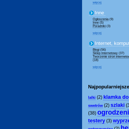
więcej
Inne
Ogłoszenia
(9)
Inne
(5)
Poradniki
(3)
więcej
Internet, kompu
Blogi
(56)
Sklep Internetowy
(37)
Tworzenie stron internet
(18)
więcej
Najpopularniejsze
klamka do 
(2)
lalki
szlaki
(2)
(
swetrów
ogrodzen
(38)
testery
wyprz
(3)
he
(2)
weterynaryjna