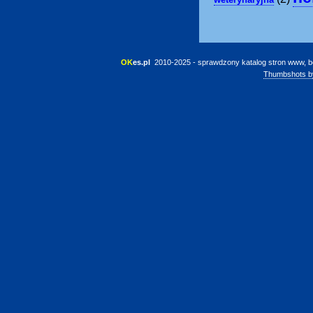
OK
es.pl
 2010-2025 - sprawdzony katalog stron www, b
Thumbshots b