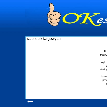
Budowa stoisk targowych
Firma R&B profesjonalizuje się w branży ekspozycyjnej oraz budowie stoisk
targowych w Polsce. W asortymencie posiadamy przyrządzenie stoisk targowych
które realizujemy w wprawny sposób. Wszystkie zlecenia staramy się
wykonywać tak, aby każdy z klientów był zadowolony, oraz otrzymywał to na co
oczekuje. W specjalności tej funkcjonujemy już od 15 lat z powodzeniem
obsługując firmy oraz organizacje państwowe. Dzięki ogromnej wprawie, jesteśmy
w stanie podołać nawet najbardziej wygórowanym żądaniom naszych
konsumentów. Oddajemy w Państwa ręce nowatorskich projektantów, zaplecze
produkcyjne, logistyczne, drukarnię wielkoformatową oraz wszelką niezbędną
pomoc, nawet w czasie już trwających targów. Zapraszamy również do
zapoznania się z naszymi dotychczasowym
Wyświetleń: 20594 /
Szczegóły wpisu
←