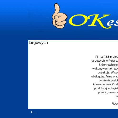
Budowa stoisk targowych
B profesjonalizuje się w branży ekspozycyjnej oraz budowie stoisk
w Polsce. W asortymencie posiadamy przyrządzenie stoisk targowych
 realizujemy w wprawny sposób. Wszystkie zlecenia staramy się
tak, aby każdy z klientów był zadowolony, oraz otrzymywał to na co
je. W specjalności tej funkcjonujemy już od 15 lat z powodzeniem
firmy oraz organizacje państwowe. Dzięki ogromnej wprawie, jesteśmy
anie podołać nawet najbardziej wygórowanym żądaniom naszych
ów. Oddajemy w Państwa ręce nowatorskich projektantów, zaplecze
ne, logistyczne, drukarnię wielkoformatową oraz wszelką niezbędną
, nawet w czasie już trwających targów. Zapraszamy również do
zapoznania się z naszymi dotychczasowym
Wyświetleń: 20635 /
Szczegóły wpisu
←