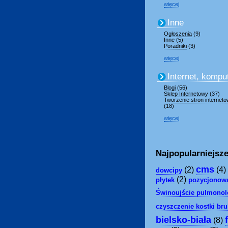
więcej
Inne
Ogłoszenia
(9)
Inne
(5)
Poradniki
(3)
więcej
Internet, kompu
Blogi
(56)
Sklep Internetowy
(37)
Tworzenie stron internet
(18)
więcej
Najpopularniejsze
cms
(2)
(4)
dowcipy
(2)
płytek
pozycjonowa
Świnoujście pulmonolo
czyszczenie kostki br
bielsko-biała
(8)