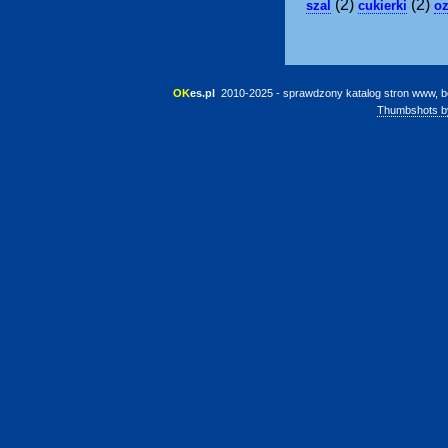
(2)
(2)
szal
cukierki
o
OK
es.pl
 2010-2025 - sprawdzony katalog stron www, b
Thumbshots b