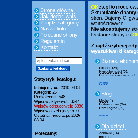
OK
es.pl
to moderow
Strona główna
Skrupulatnie
dbamy 
Jak dodać wpis
stron. Dajemy Ci gwa
Znajdź kategorię
wartościowych.
Nasze linki
Nie akceptujemy str
Polecane strony
Dodanie strony do
O
Regulamin
Znajdź szybciej odpo
Kontakt
wyszukiwarki katego
Biznes, ekonom
Finanse
(36)
Nieruchomości
(32)
Doradztwo finansowe
(18
Statystyki katalogu:
więcej
Istniejemy od: 2010-04-09
Kategorii: 25
Blogi
Podkategorii: 548
Moda
(49)
Wpisów aktywnych: 3344
Budownictwo
(34)
Wpisów odrzuconych: 8386
Dom i ogród
(30)
Wpisów oczekujących: 0
Ostatnia moderacja: 2026-
więcej
08-04
Dla dzieci
Polecamy:
Zabawki
(14)
Inne
(12)