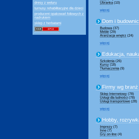
dresy z weluru
Ubranka
(10)
turnusy rehabilitacyjne dla dzieci
więcej
producent opakowań foliowych z
nadrukiem
Dom i budowni
sklep z herbatami
Budowa
(37)
Meble
(29)
Aranżacja wnętrz
(24)
więcej
Edukacja, nauk
Szkolenia
(26)
Kursy
(18)
Tłumaczenia
(9)
więcej
Firmy wg branż
Sklep Internetowy
(78)
Usługi dla ludności
(78)
Usługi transportowe
(28)
więcej
Hobby, rozrywk
Imprezy
(7)
Inne
(7)
Gry on-line
(4)