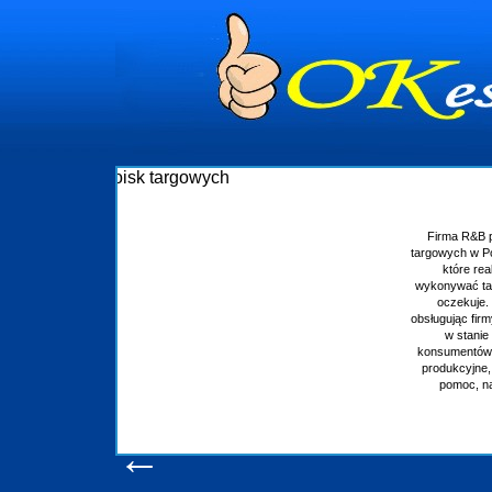
Budowa stoisk targowych
a R&B profesjonalizuje się w branży ekspozycyjnej oraz budowie stoisk
ych w Polsce. W asortymencie posiadamy przyrządzenie stoisk targowych
tóre realizujemy w wprawny sposób. Wszystkie zlecenia staramy się
wać tak, aby każdy z klientów był zadowolony, oraz otrzymywał to na co
zekuje. W specjalności tej funkcjonujemy już od 15 lat z powodzeniem
ując firmy oraz organizacje państwowe. Dzięki ogromnej wprawie, jesteśmy
w stanie podołać nawet najbardziej wygórowanym żądaniom naszych
mentów. Oddajemy w Państwa ręce nowatorskich projektantów, zaplecze
ukcyjne, logistyczne, drukarnię wielkoformatową oraz wszelką niezbędną
omoc, nawet w czasie już trwających targów. Zapraszamy również do
zapoznania się z naszymi dotychczasowym
Wyświetleń: 20586 /
Szczegóły wpisu
←