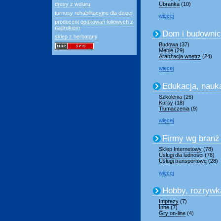
dresy z weluru
Ubranka
(10)
turnusy rehabilitacyjne dla dzieci
więcej
producent opakowań foliowych z
nadrukiem
Dom i budowni
sklep z herbatami
Budowa
(37)
Meble
(29)
Aranżacja wnętrz
(24)
więcej
Edukacja, nauk
Szkolenia
(26)
Kursy
(18)
Tłumaczenia
(9)
więcej
Firmy wg branż
Sklep Internetowy
(78)
Usługi dla ludności
(78)
Usługi transportowe
(28)
więcej
Hobby, rozrywk
Imprezy
(7)
Inne
(7)
Gry on-line
(4)