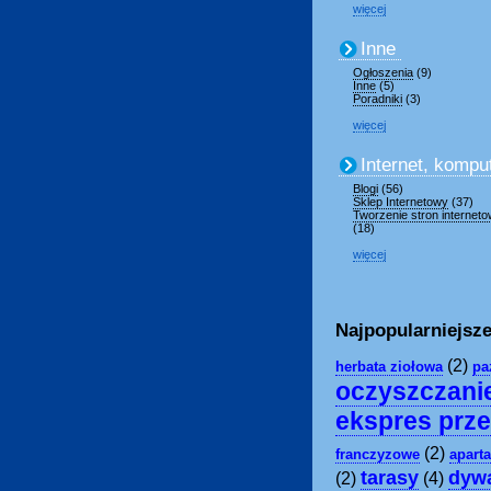
więcej
Inne
Ogłoszenia
(9)
Inne
(5)
Poradniki
(3)
więcej
Internet, kompu
Blogi
(56)
Sklep Internetowy
(37)
Tworzenie stron internet
(18)
więcej
Najpopularniejsze
(2)
herbata ziołowa
pa
oczyszczani
ekspres prz
(2)
franczyzowe
apart
tarasy
dyw
(2)
(4)