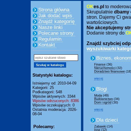
OK
es.pl
to moderow
Strona główna
Skrupulatnie
dbamy 
Jak dodać wpis
stron. Dajemy Ci gwa
Znajdź kategorię
wartościowych.
Nasze linki
Nie akceptujemy str
Polecane strony
Dodanie strony do
O
Regulamin
Znajdź szybciej odpo
Kontakt
wyszukiwarki katego
Biznes, ekonom
Finanse
(36)
Nieruchomości
(32)
Doradztwo finansowe
(18
Statystyki katalogu:
więcej
Istniejemy od: 2010-04-09
Kategorii: 25
Blogi
Podkategorii: 548
Moda
(49)
Wpisów aktywnych: 3344
Budownictwo
(34)
Wpisów odrzuconych: 8386
Dom i ogród
(30)
Wpisów oczekujących: 0
Ostatnia moderacja: 2026-
więcej
08-04
Dla dzieci
Polecamy:
Zabawki
(14)
Inne
(12)