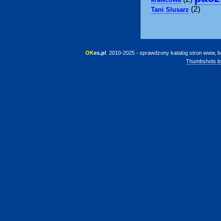
(2)
Tani Slusarz
OK
es.pl
 2010-2025 - sprawdzony katalog stron www, b
Thumbshots b