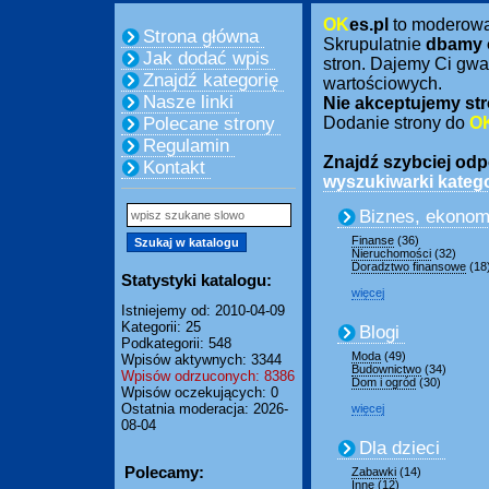
OK
es.pl
to moderow
Strona główna
Skrupulatnie
dbamy 
Jak dodać wpis
stron. Dajemy Ci gwa
Znajdź kategorię
wartościowych.
Nasze linki
Nie akceptujemy str
Polecane strony
Dodanie strony do
O
Regulamin
Znajdź szybciej odpo
Kontakt
wyszukiwarki katego
Biznes, ekonom
Finanse
(36)
Nieruchomości
(32)
Doradztwo finansowe
(18
Statystyki katalogu:
więcej
Istniejemy od: 2010-04-09
Kategorii: 25
Blogi
Podkategorii: 548
Moda
(49)
Wpisów aktywnych: 3344
Budownictwo
(34)
Wpisów odrzuconych: 8386
Dom i ogród
(30)
Wpisów oczekujących: 0
Ostatnia moderacja: 2026-
więcej
08-04
Dla dzieci
Polecamy:
Zabawki
(14)
Inne
(12)