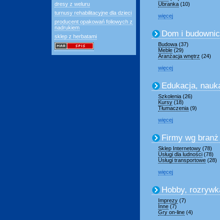
dresy z weluru
Ubranka
(10)
turnusy rehabilitacyjne dla dzieci
więcej
producent opakowań foliowych z
nadrukiem
Dom i budowni
sklep z herbatami
Budowa
(37)
Meble
(29)
Aranżacja wnętrz
(24)
więcej
Edukacja, nauk
Szkolenia
(26)
Kursy
(18)
Tłumaczenia
(9)
więcej
Firmy wg branż
Sklep Internetowy
(78)
Usługi dla ludności
(78)
Usługi transportowe
(28)
więcej
Hobby, rozrywk
Imprezy
(7)
Inne
(7)
Gry on-line
(4)