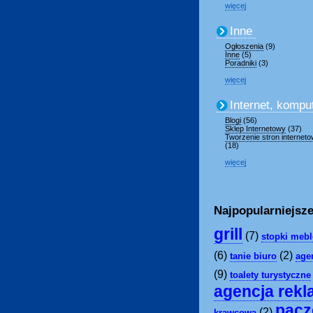
więcej
Inne
Ogłoszenia
(9)
Inne
(5)
Poradniki
(3)
więcej
Internet, kompu
Blogi
(56)
Sklep Internetowy
(37)
Tworzenie stron internet
(18)
więcej
Najpopularniejsze
grill
(7)
stopki meb
(6)
(2)
tanie biuro
agen
(9)
toalety turystyczne
agencja rek
pacz
(2)
krawcowa