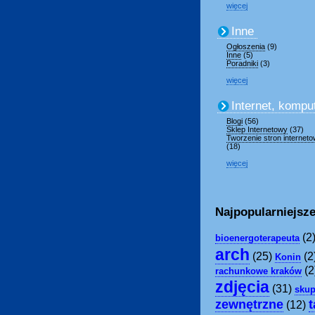
więcej
Inne
Ogłoszenia
(9)
Inne
(5)
Poradniki
(3)
więcej
Internet, kompu
Blogi
(56)
Sklep Internetowy
(37)
Tworzenie stron internet
(18)
więcej
Najpopularniejsze
(2
bioenergoterapeuta
arch
(25)
(2
Konin
(2
rachunkowe kraków
zdjęcia
(31)
sku
zewnętrzne
t
(12)