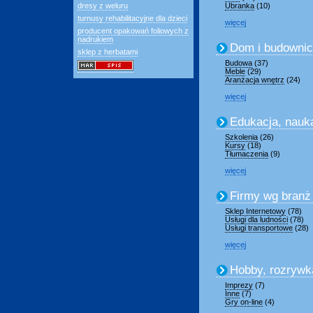
dresy z weluru
Ubranka
(10)
turnusy rehabilitacyjne dla dzieci
więcej
producent opakowań foliowych z
nadrukiem
Dom i budowni
sklep z herbatami
Budowa
(37)
Meble
(29)
Aranżacja wnętrz
(24)
więcej
Edukacja, nauk
Szkolenia
(26)
Kursy
(18)
Tłumaczenia
(9)
więcej
Firmy wg branż
Sklep Internetowy
(78)
Usługi dla ludności
(78)
Usługi transportowe
(28)
więcej
Hobby, rozrywk
Imprezy
(7)
Inne
(7)
Gry on-line
(4)