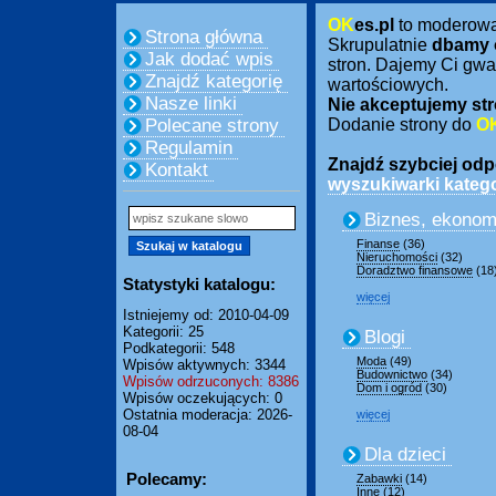
OK
es.pl
to moderow
Strona główna
Skrupulatnie
dbamy 
Jak dodać wpis
stron. Dajemy Ci gwa
Znajdź kategorię
wartościowych.
Nasze linki
Nie akceptujemy str
Polecane strony
Dodanie strony do
O
Regulamin
Znajdź szybciej odpo
Kontakt
wyszukiwarki katego
Biznes, ekonom
Finanse
(36)
Nieruchomości
(32)
Doradztwo finansowe
(18
Statystyki katalogu:
więcej
Istniejemy od: 2010-04-09
Kategorii: 25
Blogi
Podkategorii: 548
Moda
(49)
Wpisów aktywnych: 3344
Budownictwo
(34)
Wpisów odrzuconych: 8386
Dom i ogród
(30)
Wpisów oczekujących: 0
Ostatnia moderacja: 2026-
więcej
08-04
Dla dzieci
Polecamy:
Zabawki
(14)
Inne
(12)