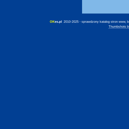
OK
es.pl
 2010-2025 - sprawdzony katalog stron www, b
Thumbshots b