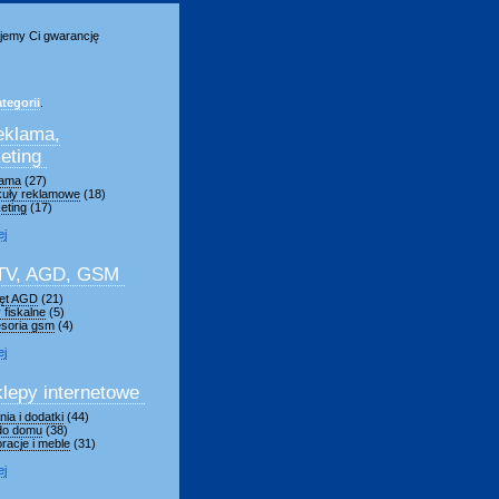
jemy Ci gwarancję
tegorii
.
eklama,
eting
lama
(27)
kuły reklamowe
(18)
eting
(17)
ej
TV, AGD, GSM
ęt AGD
(21)
 fiskalne
(5)
soria gsm
(4)
ej
lepy internetowe
ia i dodatki
(44)
 do domu
(38)
racje i meble
(31)
ej