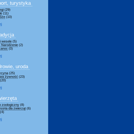
ort, turystyka
egi
(29)
le
(11)
óże
(10)
ej
adycja
 i wesele
(5)
 Narodzenie
(2)
kanoc
(0)
ej
rowie, uroda
ycyna
(25)
wa żywność
(23)
(20)
ej
ierzęta
p zoologiczny
(8)
soria dla zwierząt
(6)
(4)
ej