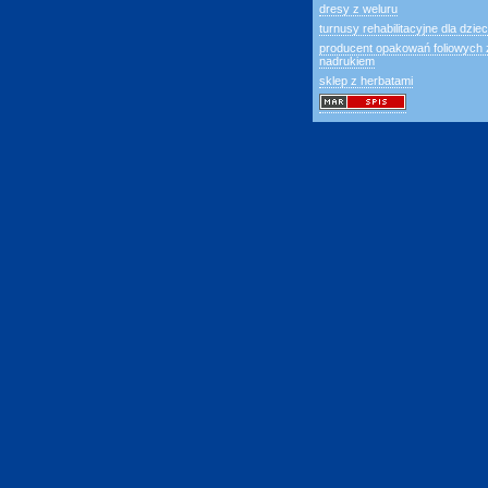
dresy z weluru
turnusy rehabilitacyjne dla dziec
producent opakowań foliowych 
nadrukiem
sklep z herbatami