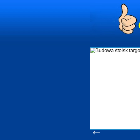
Firma R&B profesjo
targowych w Polsce. 
które realizuje
wykonywać tak, aby k
oczekuje. W spec
obsługując firmy oraz
w stanie podoł
konsumentów. Oddaje
produkcyjne, logist
pomoc, nawet w 
zap
Wyśw
←