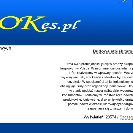
Budowa stoisk targowych
nalizuje się w branży ekspozycyjnej oraz budowie stoisk
W asortymencie posiadamy przyrządzenie stoisk targowych
my w wprawny sposób. Wszystkie zlecenia staramy się
ażdy z klientów był zadowolony, oraz otrzymywał to na co
jalności tej funkcjonujemy już od 15 lat z powodzeniem
 organizacje państwowe. Dzięki ogromnej wprawie, jesteśmy
ać nawet najbardziej wygórowanym żądaniom naszych
my w Państwa ręce nowatorskich projektantów, zaplecze
yczne, drukarnię wielkoformatową oraz wszelką niezbędną
czasie już trwających targów. Zapraszamy również do
oznania się z naszymi dotychczasowym
ietleń: 20574 /
Szczegóły wpisu