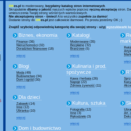
OK
es.pl
to moderowany,
bezpłatny katalog stron internetowych
.
Skrupulatnie
dbamy o jakość
naszych wpisów poprzez
ręczną akceptację
stron. Da
umieszczenia Twojej strony wśród tych wartościowych.
Nie akceptujemy stron - śmieci
! A to wszystko
zupełnie za darmo
!
Dodanie strony do
OK
es.pl
jest całkowicie darmowe. Po prostu jesteśmy OK ;-)
Znajdź szybciej odpowiednią kategorię dla swojej strony - użyj
wyszukiwarki ka
Biznes, ekonomia
Katalogi
R
mark
Finanse
(36)
Moderowane
(35)
Nieruchomości
(32)
Bezpłatne
(32)
Rek
Doradztwo finansowe
(18)
Branżowe
(5)
Arty
Mark
więcej
więcej
więc
Blogi
Kulinaria i prod.
spożywcze
R
Moda
(49)
Budownictwo
(34)
Kawa i herbata
(26)
Sprz
Dom i ogród
(30)
Napoje
(22)
Kasy
Zdrowa żywność
(11)
Akce
więcej
więcej
więc
Dla dzieci
6
Kultura, sztuka
Sk
Zabawki
(14)
Inne
(12)
Fotografia
(12)
Ubran
Ubranka
(10)
Inne
(3)
Art.
Rękodzieło
(3)
Deko
więcej
więcej
więc
Dom i budownictwo