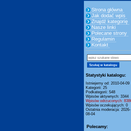
Strona główna
Jak dodać wpis
Znajdź kategorię
Nasze linki
Polecane strony
Regulamin
Kontakt
Statystyki katalogu:
Istniejemy od: 2010-04-09
Kategorii: 25
Podkategorii: 548
Wpisów aktywnych: 3344
Wpisów odrzuconych: 838
Wpisów oczekujących: 0
Ostatnia moderacja: 2026-
08-04
Polecamy: