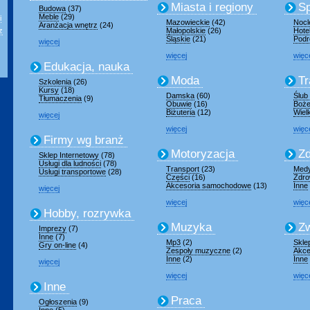
Miasta i regiony
Sp
Budowa
(37)
Meble
(29)
i
Mazowieckie
(42)
Nocl
Aranżacja wnętrz
(24)
z
Małopolskie
(26)
Hote
Śląskie
(21)
Podr
więcej
więcej
więc
Edukacja, nauka
Moda
Tr
Szkolenia
(26)
Kursy
(18)
Damska
(60)
Ślub
Tłumaczenia
(9)
Obuwie
(16)
Boże
Biżuteria
(12)
Wiel
więcej
więcej
więc
Firmy wg branż
Motoryzacja
Zd
Sklep Internetowy
(78)
Usługi dla ludności
(78)
Transport
(23)
Med
Usługi transportowe
(28)
Części
(16)
Zdro
Akcesoria samochodowe
(13)
Inne
więcej
więcej
więc
Hobby, rozrywka
Muzyka
Zw
Imprezy
(7)
Inne
(7)
Mp3
(2)
Skle
Gry on-line
(4)
Zespoły muzyczne
(2)
Akce
Inne
(2)
Inne
więcej
więcej
więc
Inne
Praca
Ogłoszenia
(9)