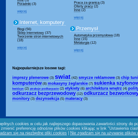
Inne
(5)
Praca za granicą
(3)
Poradniki
(3)
Oferty pracy
(2)
Inne
(2)
więcej
więcej
Internet, komputery
Przemysł
Blogi
(56)
Sklep Internetowy
(37)
Automatyka przemysłowa
(18)
Tworzenie stron internetowych
Inne
(15)
(18)
Metalurgia
(12)
więcej
więcej
Najpopularniejsze losowe tagi:
swiat
imprezy plenerowe
smycze reklamowe
chip tun
(3)
(42)
(3)
komputerów
sukienka szyfono
mokasyny żeglarskie
(8)
(7)
etykiety
architektura wnętrz
polit
(2)
(2)
(6)
(4)
kwidzyn
atrakcje podkarpacie
odkurzacz bezprzewodowy
odkurzacz bezworkow
(12)
monitory
dezynsekcja
materacy
(3)
(5)
(3)
ędnych cookies w celu jak najlepszego dopasowania zawartości strony do p
25 - sprawdzony katalog stron www, bezpłatny moderowany katalog stron |
Ustawienia ciast
zmienić preferencję odnośnie plików cookies klikając w link "Ustawienia cias
Thumbshots by PagePeeker
|
pozycjonowanie
adzam się na niezbędne pliki cookies
|
Nie zgadzam się na używanie plików 