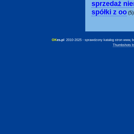
sprzedaż ni
spółki z oo
(5
OK
es.pl
 2010-2025 - sprawdzony katalog stron www, b
Thumbshots b