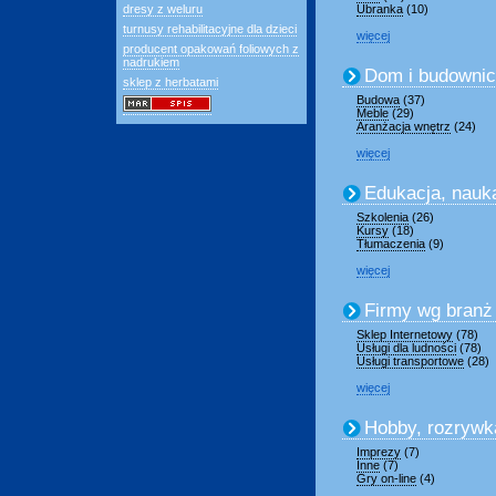
dresy z weluru
Ubranka
(10)
turnusy rehabilitacyjne dla dzieci
więcej
producent opakowań foliowych z
nadrukiem
Dom i budowni
sklep z herbatami
Budowa
(37)
Meble
(29)
Aranżacja wnętrz
(24)
więcej
Edukacja, nauk
Szkolenia
(26)
Kursy
(18)
Tłumaczenia
(9)
więcej
Firmy wg branż
Sklep Internetowy
(78)
Usługi dla ludności
(78)
Usługi transportowe
(28)
więcej
Hobby, rozrywk
Imprezy
(7)
Inne
(7)
Gry on-line
(4)