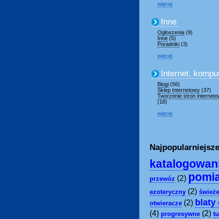
więcej
Inne
Ogłoszenia
(9)
Inne
(5)
Poradniki
(3)
więcej
Internet, kompu
Blogi
(56)
Sklep Internetowy
(37)
Tworzenie stron internet
(18)
więcej
Najpopularniejsze
katalogowan
pomia
(2)
przewóz
(2)
ezoteryczny
śwież
blaty
(2)
otwieracze
(4)
(2)
progresywne
t