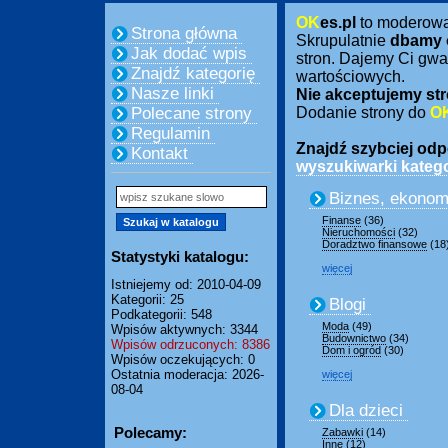
OK
es.pl
to moderow
Strona główna
Skrupulatnie
dbamy 
Jak dodać wpis
stron. Dajemy Ci gwa
Znajdź kategorię
wartościowych.
Nasze linki
Nie akceptujemy str
Polecane strony
Dodanie strony do
O
Regulamin
Znajdź szybciej odpo
Kontakt
wyszukiwarki katego
Biznes, ekonom
Finanse
(36)
Nieruchomości
(32)
Doradztwo finansowe
(18
Statystyki katalogu:
więcej
Istniejemy od: 2010-04-09
Kategorii: 25
Blogi
Podkategorii: 548
Moda
(49)
Wpisów aktywnych: 3344
Budownictwo
(34)
Wpisów odrzuconych: 8386
Dom i ogród
(30)
Wpisów oczekujących: 0
Ostatnia moderacja: 2026-
więcej
08-04
Dla dzieci
Polecamy:
Zabawki
(14)
Inne
(12)